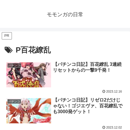
モモンガの日常
PR
P百花繚乱
【パチンコ日記】百花繚乱 3連続
パチンコ
リセットからの一撃9千発！
2023.12.16
【パチンコ日記】リゼロ2だけじ
パチンコ
ゃない！ゴジエヴァ、百花繚乱で
も3000発ゲット！
2023.12.02