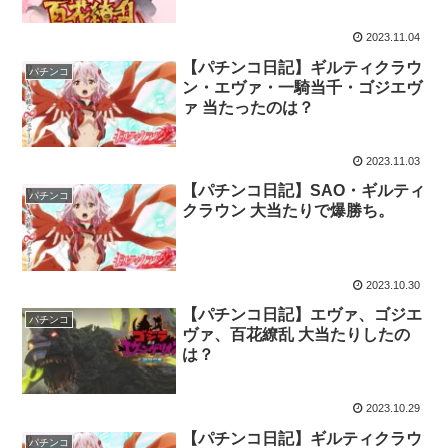
2023.11.04
【パチンコ日記】ギルティクラウ
パチンコ
ン・エヴァ・一騎当千・ゴジエヴ
ァ 当たったのは？
2023.11.03
【パチンコ日記】SAO・ギルティ
パチンコ
クラウン 大当たりで爆勝ち。
2023.10.30
【パチンコ日記】エヴァ、ゴジエ
パチンコ
ヴァ、百花繚乱 大当たりしたの
は？
2023.10.29
【パチンコ日記】ギルティクラウ
パチンコ