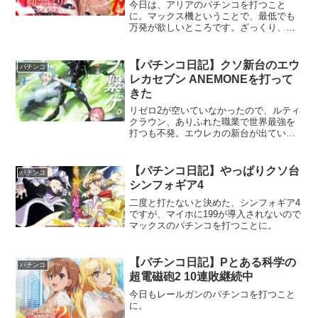
今日は、アリアのパチンコを打つこと
に。マックス機ということで、最低でも
万発が欲しいところです。ざっくり、
50％を2連続取らないとダメなので、
1600分の1という、かなり厳しいがコンプ
リート続出ということで一発逆転があ
【パチンコ日記】クソ新台のエウ
パチンコ
る。
レカセブン ANEMONEを打って
きた
リゼロ2が空いていなかったので、ルティ
クラウン、ありふれた職業で世界最強を
打つも不発。エウレカの新台が出ていた
ので打つことに。新台なのに誰も打って
いないことに不安を覚えつつ、0回転の台
に座る。
【パチンコ日記】やっぱりクソ台
パチンコ
シンフォギア4
二度と打たないと決めた、シンフォギア4
ですが、マイホに199が導入されないので
マックスのパチンコを打つことに。
【パチンコ日記】Pとある科学の
パチンコ
超電磁砲2 10連敗継続中
今日もレールガンのパチンコを打つこと
に。