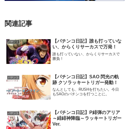
関連記事
【パチンコ日記】誰も打っていな
パチンコ
い、からくりサーカスで万発！
誰も打っていない、からくりサーカスで
勝負！
【パチンコ日記】SAO 閃光の軌
パチンコ
跡 クソラッキートリガー発動！
なんとしても、RUSHを打ちたい。今日
もSAOのパチンコを打つことに。
【パチンコ日記】P緋弾のアリア
パチンコ
～緋緋神降臨～ラッキートリガー
Ver.