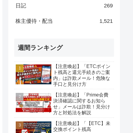
日記
269
株主優待・配当
1,521
週間ランキング
【注意喚起】「ETCポイン
ト残高と還元手続きのご案
内」は詐欺メール！危険な
手口と見分け方
【注意喚起】「Prime会費
決済確認に関するお知ら
せ」メールは詐欺！見分け
方と対処法を解説
【注意喚起】「【ETC】未
交換ポイント残高