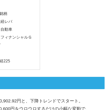
銘柄
日経レバ
タ自動車
ほフィナンシャルＧ
ダ
経225
30,902.92円と、下降トレンドでスタート。
30,600円をウロウロするだけの小幅な変動で、