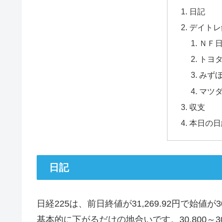
日記
デイトレ
ＮＦ
トヨ
みず
マツ
収支
本日の日
日記
日経225は、前日終値が31,269.92円で始値が
基本的に下がるだけの地合いです。30,800～