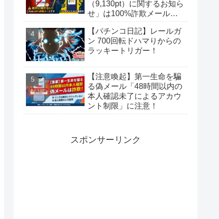
（9,130pt）に関するお知ら
せ」は100%詐欺メール！
偽サイトに要注意
【パチンコ日記】レールガ
ン 700回転ドハマりからの
ラッキートリガー！
【注意喚起】第一生命を騙
る偽メール「48時間以内の
本人確認未了によるアカウ
ント制限」に注意！
スポンサーリンク