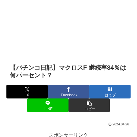
【パチンコ日記】マクロスF 継続率84％は
何パーセント？
X
Facebook
はてブ
LINE
コピー
2024.04.26
スポンサーリンク