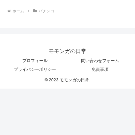
ホーム
パチンコ
モモンガの日常
プロフィール
問い合わせフォーム
プライバシーポリシー
免責事項
© 2023 モモンガの日常.