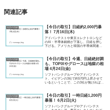
関連記事
【今日の取引】日経約2,000円暴
今日の日経
落！ 7月16日(木)
アドバンテストや東京エレクトロンなど
のAI・半導体銘柄が下落し、日経を押し
下げる。アメリカと韓国の半導体関連株
の下落が響き、日本の日経も下落。2600
社超の銘柄が下落し日経も、それ以外の
銘柄も下落するという地獄の相場となり
【今日の取引】今週、日経絶好調
今日の日経
ました。
も、TOPIXやグロースは地獄の相
場 4月24日(金)
ソフトバンクグループやアドバンテス
ト、イビデンの3社で約570円上昇させて
いるということで、この3社が無ければ、
日経は下落しているという現実。
【今日の取引】一時日経1,200円
今日の日経
暴落！ 6月2日(火)
ソフトバンクグループやアドバンテス