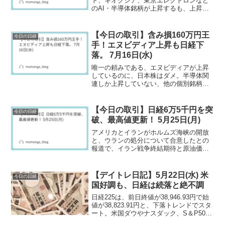
ト、キオクシア、東京エレクトロンなど
のAI・半導体銘柄が上昇するも、上昇が
限定的で、日本株の多くが下落した相場
をカバーできず、日経も下落。
【今日の取引】含み損160万円王
今日の日経
手！エヌビディア上昇も日経下
落。 7月16日(水)
唯一の頼みである、エヌビディアが上昇
しているのに、日本株はダメ。半導体関
連しか上昇していない、他の個別銘柄は
どうすれば上昇するのか・・・。
【今日の取引】日経6万5千円を突
今日の日経
破、最高値更新！ 5月25日(月)
アメリカとイランがホルムズ海峡の開放
と、ウランの処分について合意したとの
報道で、イラン戦争終結期待と原油価格
下落で日経爆上げとなりました。ただ、
AI・半導体銘柄が上昇し、日経を上昇さ
せるも、下落した銘柄の方が多く日本市
【デイトレ日記】5月22日(水) 米
今日の日経
場全体の上昇とはならなかった。
国好調も、日経は続落と絶不調
日経225は、前日終値が38,946.93円で始
値が38,823.91円と、下落トレンドでスタ
ート。米国ダウやナスダック、S＆P500
は上昇。エヌビディア待ちはあるもの