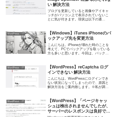
い 解決方法
ブログを更新していると画像やアイキャ
ッチがパソコン上で表示されていないこ
とに気が付きます。現状は以下の通
り。・挿入した画像が表示されない。・
設定したアイキャッチ（サムネイル）が
表示されない。・動画が表示されな
【Windows】iTunes iPhoneのバ
WordPress・IT
い。・記事作成時やプレビューだと表示
ックアップ先を変更方法
される。
こんにちは。iPhoneが壊れた時のことを
考えて、PCでバックアップを取っている
方も多いと思います。今回は、バックア
ップ先を変更する方法をご紹介します。
【WordPress】reCaptcha ログ
WordPress・IT
インできない 解決方法
こんにちは。WordPressにログインでき
ない状況になってしまったので、原因と
解決方法をご案内致します。※私が調べ
た内容になるので実施される場合は自己
責任でお願いします。また、契約してい
るレンタルサーバやプラグインの環境に
【WordPress】「ページキャッ
WordPress・IT
よって違いが出てきます。
シュは検出されませんでしたが、
サーバーのレスポンスは良好で
す」対処方法