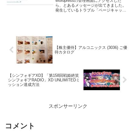
Wordpressの管理画面にアクセスした
ら、とあるメッセージが出てきました。
発生しているトラブル「ページキャッシ
ュは検出されませんでしたが、サーバー
のレスポンスは良好です」というメッセ
ージが出ています。
【株主優待】アルコニックス (3036) ご優
待カタログ
【シンフォギアXD】「第158回戦姫絶笑
シンフォギアRADIO」XD UNLIMITEDミ
ッション達成方法
スポンサーリンク
コメント