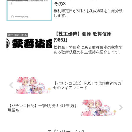
その3
権利確定日が5月のお勧め5選をご紹介致
します。
【株主優待】銀座 歌舞伎座
株主優待・配当
(9661)
松竹傘下で銀座にある歌舞伎座の家主で
ある歌舞伎座の株主優待を紹介します。
【パチンコ日記】RUSHで信頼度94％ガ
セのマギアレコード
【パチンコ日記】一撃4万発！8月最後は
爆勝ち！
スポンサーリンク