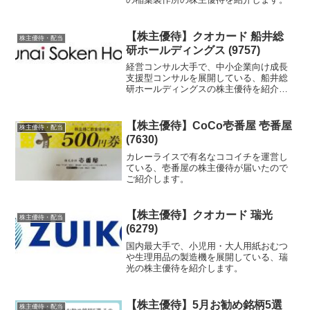
【株主優待】クオカード 船井総
株主優待・配当
研ホールディングス (9757)
経営コンサル大手で、中小企業向け成長
支援型コンサルを展開している、船井総
研ホールディングスの株主優待を紹介し
ます。
【株主優待】CoCo壱番屋 壱番屋
株主優待・配当
(7630)
カレーライスで有名なココイチを運営し
ている、壱番屋の株主優待が届いたので
ご紹介します。
【株主優待】クオカード 瑞光
株主優待・配当
(6279)
国内最大手で、小児用・大人用紙おむつ
や生理用品の製造機を展開している、瑞
光の株主優待を紹介します。
【株主優待】5月お勧め銘柄5選
株主優待・配当