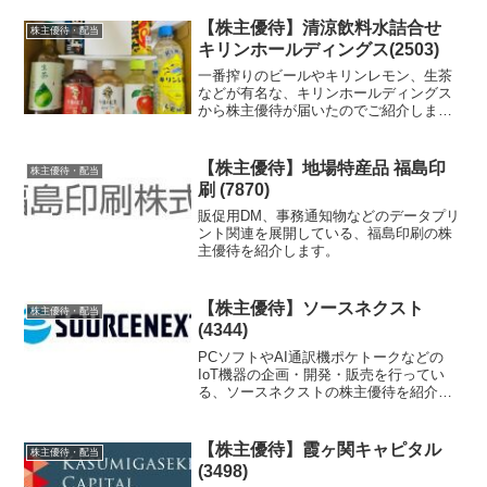
【株主優待】清涼飲料水詰合せ
株主優待・配当
キリンホールディングス(2503)
一番搾りのビールやキリンレモン、生茶
などが有名な、キリンホールディングス
から株主優待が届いたのでご紹介しま
す。
【株主優待】地場特産品 福島印
株主優待・配当
刷 (7870)
販促用DM、事務通知物などのデータプリ
ント関連を展開している、福島印刷の株
主優待を紹介します。
【株主優待】ソースネクスト
株主優待・配当
(4344)
PCソフトやAI通訳機ポケトークなどの
IoT機器の企画・開発・販売を行ってい
る、ソースネクストの株主優待を紹介し
ます。
【株主優待】霞ヶ関キャピタル
株主優待・配当
(3498)