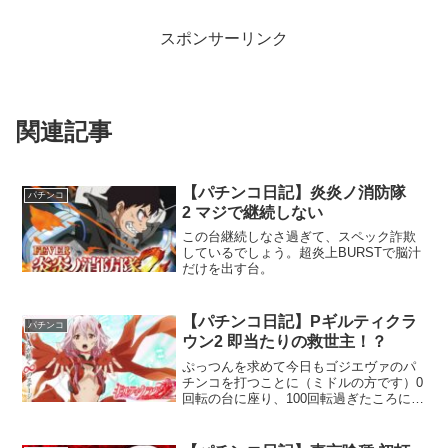
スポンサーリンク
関連記事
【パチンコ日記】炎炎ノ消防隊
パチンコ
2 マジで継続しない
この台継続しなさ過ぎて、スペック詐欺
しているでしょう。超炎上BURSTで脳汁
だけを出す台。
【パチンコ日記】Pギルティクラ
パチンコ
ウン2 即当たりの救世主！？
ぷっつんを求めて今日もゴジエヴァのパ
チンコを打つことに（ミドルの方です）0
回転の台に座り、100回転過ぎたころに、
赤保留＋第一種戦闘態勢＋クライマック
スリーチの通常ルートの赤エフェクトで
外れる。