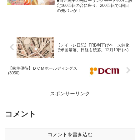
■白井黒子の先ローリングモード40%に設
定160回転の台に座り、200回転で1回目
の先バレが！
【デイトレ日記】FRB利下げペース鈍化
で米国暴落、日経も続落。12月19日(木)
【株主優待】ＤＣＭホールディングス
(3050)
スポンサーリンク
コメント
コメントを書き込む