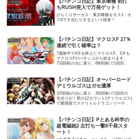
【パチンコ日記】東京喰種 初打
パチンコ
ちRUSH突入で万発ゲット！
からくりサーカス・東京喰種をオス3・オ
ス9で大当たりするという快挙！
【パチンコ日記】マクロスF 27％
パチンコ
連続で引く確率は？
7連敗中で4月を終えたマクロスF。5月も
マクロスFのパチンコから始まります。
710回転の台に座り、890回転で1回目の
スカルフラッシュが！
【パチンコ日記】オーバーロード
パチンコ
デミウルゴスはガセ濃厚
320回転の台に座り、350回転で1回目の
先光りが！死の12カウント(デミウルゴス)
で紫保留でスケリトルドラゴンリーチ発
展。さすがに弱すぎて外れる。
【パチンコ日記】Pとある科学の
パチンコ
超電磁砲2 左打ち一撃8千発スタ
ート！