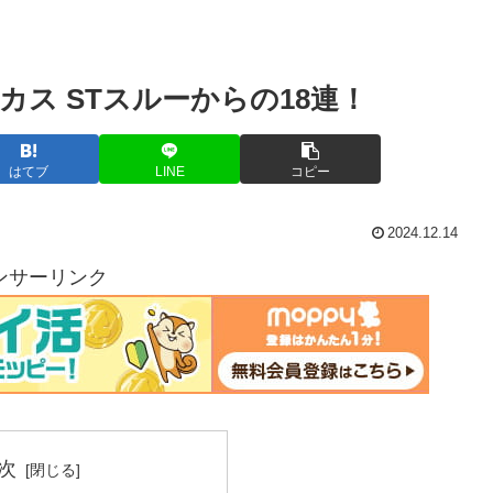
ス STスルーからの18連！
はてブ
LINE
コピー
2024.12.14
ンサーリンク
次