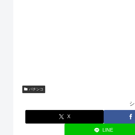
パチンコ
シ
X
LINE