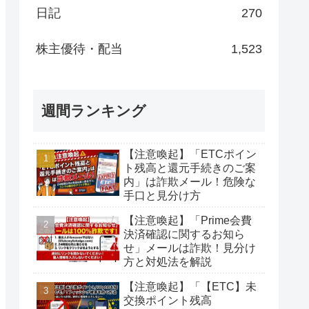
日記
270
株主優待・配当
1,523
週間ランキング
【注意喚起】「ETCポイン
ト残高と還元手続きのご案
内」は詐欺メール！危険な
手口と見分け方
【注意喚起】「Prime会費
決済確認に関するお知ら
せ」メールは詐欺！見分け
方と対処法を解説
【注意喚起】「【ETC】未
交換ポイント残高