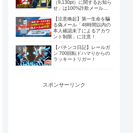
（9,130pt）に関するお知ら
せ」は100%詐欺メール！
偽サイトに要注意
【注意喚起】第一生命を騙
る偽メール「48時間以内の
本人確認未了によるアカウ
ント制限」に注意！
【パチンコ日記】レールガ
ン 700回転ドハマりからの
ラッキートリガー！
スポンサーリンク