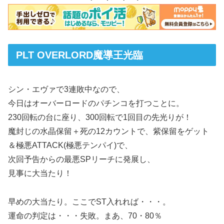
PLT OVERLORD魔導王光臨
シン・エヴァで3連敗中なので、
今日はオーバーロードのパチンコを打つことに。
230回転の台に座り、300回転で1回目の先光りが！
魔封じの水晶保留＋死の12カウントで、紫保留をゲット
＆極悪ATTACK(極悪テンパイ)で、
次回予告からの最悪SPリーチに発展し、
見事に大当たり！
早めの大当たり。ここでST入れれば・・・。
運命の判定は・・・失敗。まあ、70・80％