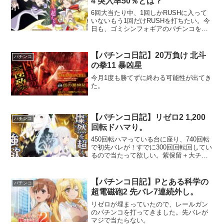
4 突入率50％とは？
6回大当たり中、1回しかRUSHに入って
いないもう1回だけRUSHを打ちたい。今
日も、ゴミシンフォギアのパチンコを打
つことに。
【パチンコ日記】20万負け 北斗
パチンコ
の拳11 暴凶星
今月1度も勝てずに終わる可能性が出てき
た。
【パチンコ日記】リゼロ2 1,200
パチンコ
回転ドハマり。
450回転ハマっている台に座り、740回転
で初先バレが！すでに300回回転回してい
るので当たって欲しい。紫保留＋大チャ
ンス＋ガーフィールの金カットインでvs
ロズワールリーチで外れる。まあ、強欲
来ていないし弱かったけど・・・。
【パチンコ日記】Pとある科学の
パチンコ
超電磁砲2 先バレ7連続外し。
リゼロが埋まっていたので、レールガン
のパチンコを打ってきました。先バレが
マジで当たらない。