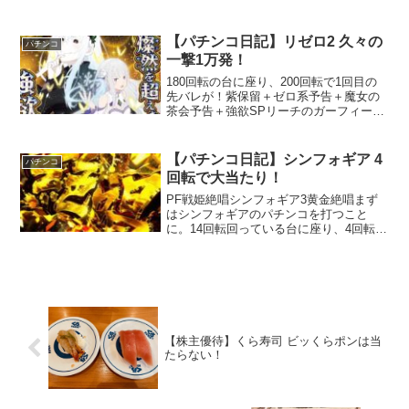
【パチンコ日記】リゼロ2 久々の
パチンコ
一撃1万発！
180回転の台に座り、200回転で1回目の
先バレが！紫保留＋ゼロ系予告＋魔女の
茶会予告＋強欲SPリーチのガーフィール
リーチに発展。ガーフィールなのでガセ
感が強いが、ここで激熱ジャッジ発生で
行ける！！って思ったが外れる。紫保留
【パチンコ日記】シンフォギア 4
パチンコ
とガーフィールはきつかったか。激熱ジ
回転で大当たり！
ャッジだから期待してしまった。
PF戦姫絶唱シンフォギア3黄金絶唱まず
はシンフォギアのパチンコを打つこと
に。14回転回っている台に座り、4回転後
にアクシアの風ステージで大当たり！風
もレバブルも無しで普通に大当たりしま
した～。
【株主優待】くら寿司 ビッくらポンは当
たらない！