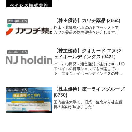
【株主優待】カワチ薬品 (2664)
株主優待・配当
栃木・北関東が地盤のドラックストア、
カワチ薬品の株主優待を紹介します。
【株主優待】クオカード エヌジ
株主優待・配当
ェイホールディングス (9421)
ゲームの開発・運営受託が主力でau・UQ
モバイルの携帯ショップも展開してい
る、エヌジェイホールディングスの株主
優待を紹介します。
【株主優待】第一ライフグループ
株主優待・配当
(8750)
国内生保大手で、旧第一生命から株主優
待の案内が届きました！