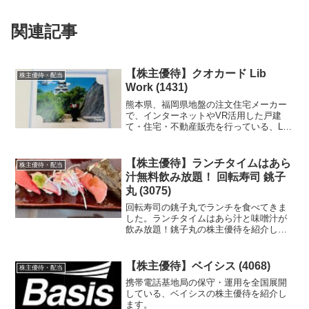
関連記事
【株主優待】クオカード Lib
株主優待・配当
Work (1431)
熊本県、福岡県地盤の注文住宅メーカー
で、インターネットやVR活用した戸建
て・住宅・不動産販売を行っている、Lib
Workの株主優待を紹介します。
【株主優待】ランチタイムはあら
株主優待・配当
汁無料飲み放題！ 回転寿司 銚子
丸 (3075)
回転寿司の銚子丸でランチを食べてきま
した。ランチタイムはあら汁と味噌汁が
飲み放題！銚子丸の株主優待を紹介して
います。
【株主優待】ベイシス (4068)
株主優待・配当
携帯電話基地局の保守・運用を全国展開
している、ベイシスの株主優待を紹介し
ます。