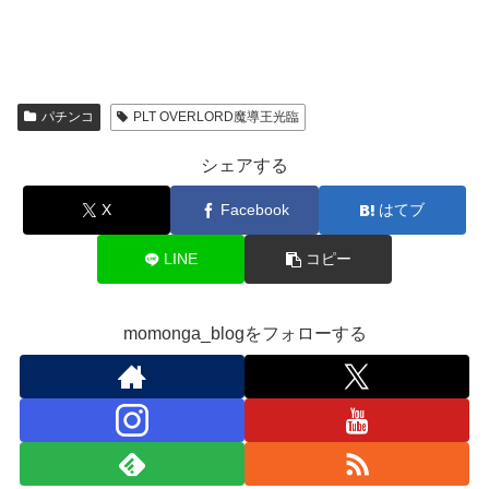
パチンコ
PLT OVERLORD魔導王光臨
シェアする
X
Facebook
はてブ
LINE
コピー
momonga_blogをフォローする