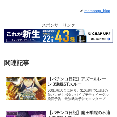
momonga_blog
スポンサーリンク
関連記事
【パチンコ日記】アズールレー
パチンコ
ン 3連続STスルー
300回転の台に座り、310回転で1回目の
先バレが！ボタンバイブ予告＋イーグル
旋回予告＋最強武装予告でエンタープラ
イズSPSPリーチの加賀に発展！覚醒レ
バーで見事に大当たり！
【パチンコ日記】魔王学院の不適
パチンコ