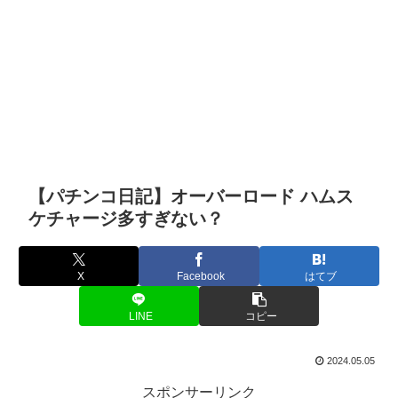
【パチンコ日記】オーバーロード ハムス
ケチャージ多すぎない？
X
Facebook
はてブ
LINE
コピー
2024.05.05
スポンサーリンク