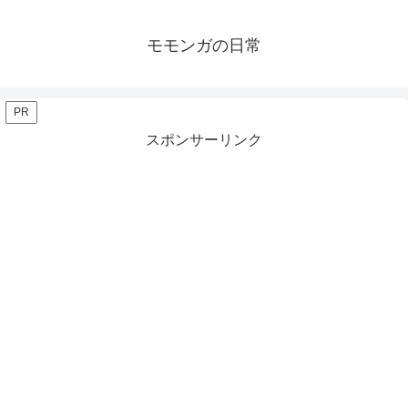
モモンガの日常
PR
スポンサーリンク