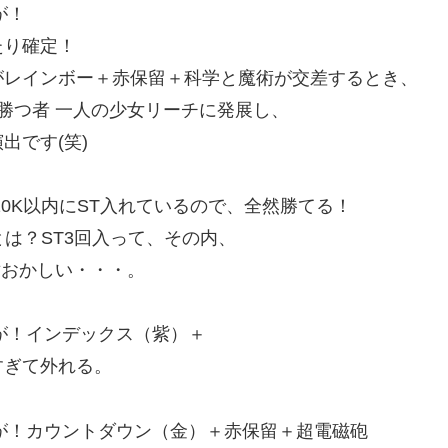
が！
たり確定！
フがレインボー＋赤保留＋科学と魔術が交差するとき、
勝つ者 一人の少女リーチに発展し、
出です(笑)
0K以内にST入れているので、全然勝てる！
とは？ST3回入って、その内、
対おかしい・・・。
グが！インデックス（紫）＋
すぎて外れる。
グが！カウントダウン（金）＋赤保留＋超電磁砲