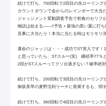
続けて打ち、700回転で2回目の先ローリング
カウントダウンで金からのレインボーで大当
ジャッジメント変動調査予告で初春のセリ
物語は始まる――!!予告＋最強の黒い翼に打ち
見事に大当たり！本当に当たる時はモリモリ演
運命のジャッジは・・・成功でST突入です！2
と思っていたら、STスルー(笑) 継続率77％
2回がSTスルーってクソ台過ぎない？確率絶
続けて打ち、200回転で3回目の先ローリン
御坂美琴の麦野沈利リーチに発展するも、弱
続けて打ち、360回転で4回目の先ローリン