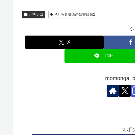
パチンコ
Pとある魔術の禁書目録2
シ
X
LINE
momonga
スポ