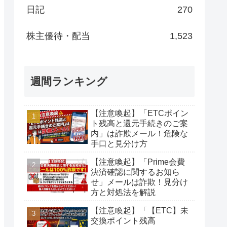
日記
270
株主優待・配当
1,523
週間ランキング
【注意喚起】「ETCポイン
ト残高と還元手続きのご案
内」は詐欺メール！危険な
手口と見分け方
【注意喚起】「Prime会費
決済確認に関するお知ら
せ」メールは詐欺！見分け
方と対処法を解説
【注意喚起】「【ETC】未
交換ポイント残高