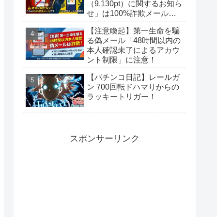
（9,130pt）に関するお知ら
せ」は100%詐欺メール！
偽サイトに要注意
【注意喚起】第一生命を騙
る偽メール「48時間以内の
本人確認未了によるアカウ
ント制限」に注意！
【パチンコ日記】レールガ
ン 700回転ドハマりからの
ラッキートリガー！
スポンサーリンク