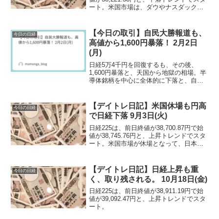
ート。米国市場は、ダウやナスダック、S
＆P500は揃って小幅に上昇。今夜に発表
されるエヌビディア決算待ちといった感
じ。
【今日の取引】自民大勝報道も、
今日の日経
高値から1,600円暴落！ 2月2日
(月)
日経5万4千円を回復するも、その後、
1,600円暴落と、天国から地獄の相場。半
導体銘柄を中心に全体的に下落と、自民
党大勝なのに厳しい地合いとなる。
【デイトレ日記】米国休場も円高
今日の日経
で日経下落 9月3日(火)
日経225は、前日終値が38,700.87円で始
値が38,745.76円と、上昇トレンドでスタ
ート。米国市場が休場となって、日本市
場の力が試される1日となる。材料が乏し
いなか、円安効果か、上昇して取引が開
始されます。
【デイトレ日記】日経上昇も重
今日の日経
く、取り残される。 10月18日(金)
日経225は、前日終値が38,911.19円で始
値が39,092.47円と、上昇トレンドでスタ
ート。