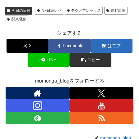
今日の日経
NF日経レバ
テクノフレックス
長野計器
関東電化
シェアする
X
Facebook
はてブ
LINE
コピー
momonga_blogをフォローする
momonga_blog