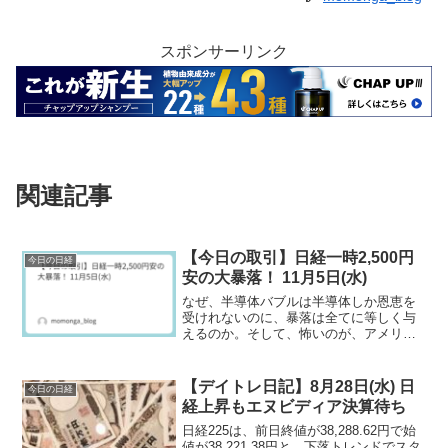
スポンサーリンク
関連記事
【今日の取引】日経一時2,500円
今日の日経
安の大暴落！ 11月5日(水)
なぜ、半導体バブルは半導体しか恩恵を
受けれないのに、暴落は全てに等しく与
えるのか。そして、怖いのが、アメリカ
が下落すればまた、日本株も暴落すると
いう現実。
【デイトレ日記】8月28日(水) 日
今日の日経
経上昇もエヌビディア決算待ち
日経225は、前日終値が38,288.62円で始
値が38,221.38円と、下落トレンドでスタ