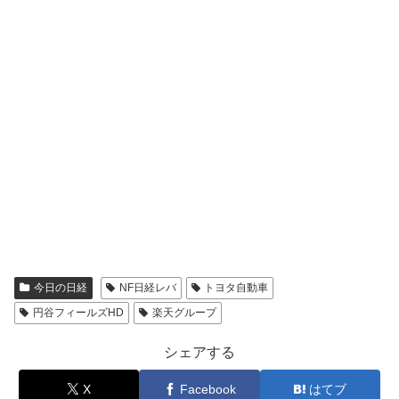
今日の日経
NF日経レバ
トヨタ自動車
円谷フィールズHD
楽天グループ
シェアする
X
Facebook
はてブ