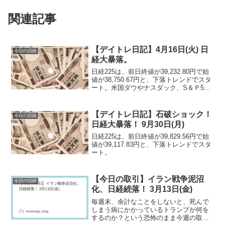
関連記事
【デイトレ日記】4月16日(火) 日
今日の日経
経大暴落。
日経225は、前日終値が39,232.80円で始
値が38,750.67円と、下落トレンドでスタ
ート。米国ダウやナスダック、S＆Ｐ500
ともに全滅。S＆Ｐ500は、2営業日で
2.64％下落と、昨年3月以降の下落を記録
するなど、今月に入って絶不調のアメリ
【デイトレ日記】石破ショック！
今日の日経
カ市場。
日経大暴落！ 9月30日(月)
日経225は、前日終値が39,829.56円で始
値が39,117.83円と、下落トレンドでスタ
ート。
【今日の取引】イラン戦争泥沼
今日の日経
化、日経続落！ 3月13日(金)
毎週末、余計なことをしないと、死んで
しまう病にかかっているトランプが何を
するのか？という恐怖のまま今週の取引