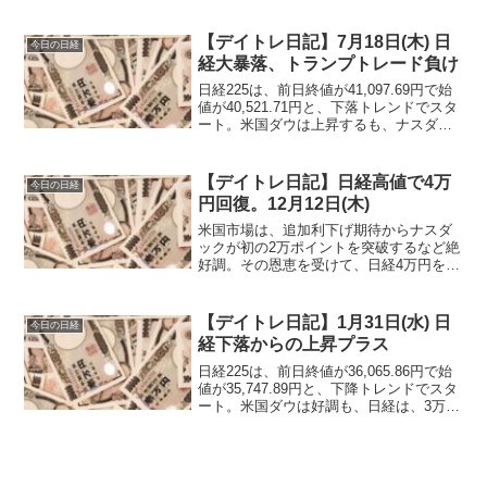
が終わりました。
【デイトレ日記】7月18日(木) 日
今日の日経
経大暴落、トランプトレード負け
日経225は、前日終値が41,097.69円で始
値が40,521.71円と、下落トレンドでスタ
ート。米国ダウは上昇するも、ナスダッ
クやS＆P500は下落。ダウは3日連続で終
値ベースで最高値を更新するなど好調。
【デイトレ日記】日経高値で4万
今日の日経
円回復。12月12日(木)
米国市場は、追加利下げ期待からナスダ
ックが初の2万ポイントを突破するなど絶
好調。その恩恵を受けて、日経4万円を回
復！
【デイトレ日記】1月31日(水) 日
今日の日経
経下落からの上昇プラス
日経225は、前日終値が36,065.86円で始
値が35,747.89円と、下降トレンドでスタ
ート。米国ダウは好調も、日経は、3万6
千を割るところからのスタートと不穏な
地合い。取引開始直後から上昇するも、
すぐに下落して35,800円付近をウロウロ
します。