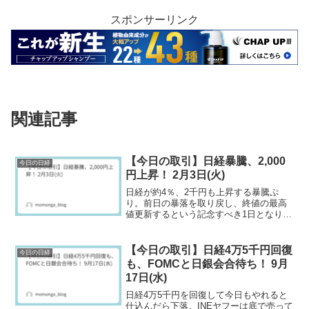
スポンサーリンク
関連記事
【今日の取引】日経暴騰、2,000
今日の日経
円上昇！ 2月3日(火)
日経が約4％、2千円も上昇する暴騰ぷ
り。前日の暴落を取り戻し、終値の最高
値更新するという記念すべき1日となりま
した。
【今日の取引】日経4万5千円回復
今日の日経
も、FOMCと日銀会合待ち！ 9月
17日(水)
日経4万5千円を回復して今日もやれると
仕込んだら下落。INEヤフーは底で売って