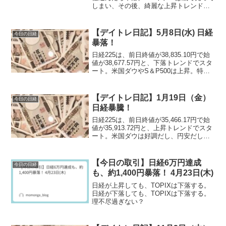
しまい、その後、綺麗な上昇トレンドの
高値で終わる(笑)
【デイトレ日記】5月8日(水) 日経
今日の日経
暴落！
日経225は、前日終値が38,835.10円で始
値が38,677.57円と、下落トレンドでスタ
ート。米国ダウやS＆P500は上昇。特にS
＆P500は4日続伸と好調をキープする
も、日経は波に乗れず下落で取引が開始
されます。
【デイトレ日記】1月19日（金）
今日の日経
日経暴騰！
日経225は、前日終値が35,466.17円で始
値が35,913.72円と、上昇トレンドでスタ
ート。米国ダウは好調だし、円安だし、
前日下げている反発で日経はスタートダ
ッシュで暴騰する。
【今日の取引】日経6万円達成
今日の日経
も、約1,400円暴落！ 4月23日(木)
日経が上昇しても、TOPIXは下落する。
日経が下落しても、TOPIXは下落する。
理不尽過ぎない？