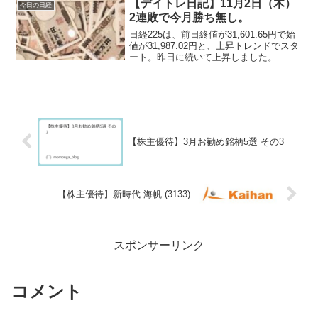
【デイトレ日記】11月2日（木）
今日の日経
2連敗で今月勝ち無し。
日経225は、前日終値が31,601.65円で始
値が31,987.02円と、上昇トレンドでスタ
ート。昨日に続いて上昇しました。
31,200～31,400円付近をウロウロする感
じで大きな変動はありませんでした。
【株主優待】3月お勧め銘柄5選 その3
【株主優待】新時代 海帆 (3133)
スポンサーリンク
コメント