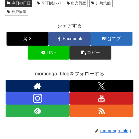
今日の日経
NF日経レバ
出光興産
川崎汽船
神戸物産
シェアする
X
Facebook
はてブ
LINE
コピー
momonga_blogをフォローする
momonga_blog