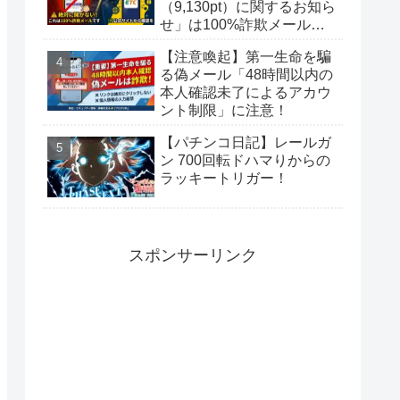
（9,130pt）に関するお知ら
せ」は100%詐欺メール！
偽サイトに要注意
【注意喚起】第一生命を騙
る偽メール「48時間以内の
本人確認未了によるアカウ
ント制限」に注意！
【パチンコ日記】レールガ
ン 700回転ドハマりからの
ラッキートリガー！
スポンサーリンク