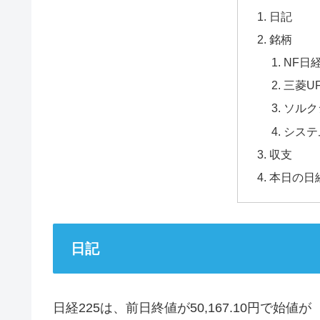
日記
銘柄
NF日
三菱U
ソルク
システ
収支
本日の日経
日記
日経225は、前日終値が50,167.10円で始値が