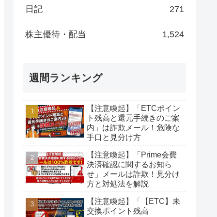
日記
271
株主優待・配当
1,524
週間ランキング
【注意喚起】「ETCポイン
ト残高と還元手続きのご案
内」は詐欺メール！危険な
手口と見分け方
【注意喚起】「Prime会費
決済確認に関するお知ら
せ」メールは詐欺！見分け
方と対処法を解説
【注意喚起】「【ETC】未
交換ポイント残高