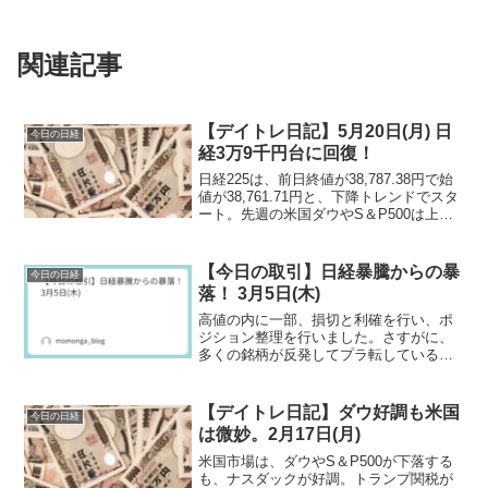
関連記事
【デイトレ日記】5月20日(月) 日
今日の日経
経3万9千円台に回復！
日経225は、前日終値が38,787.38円で始
値が38,761.71円と、下降トレンドでスタ
ート。先週の米国ダウやS＆P500は上
昇、ナスダックは下落。ダウは終値ベー
スで史上初めての4万ドルと絶好調だが、
日経は恩恵を受けれず下落トレンドで取
【今日の取引】日経暴騰からの暴
今日の日経
引が開始される。
落！ 3月5日(木)
高値の内に一部、損切と利確を行い、ポ
ジション整理を行いました。さすがに、
多くの銘柄が反発してプラ転している
が、トヨタがマイ転しているのだけ納得
できない。
【デイトレ日記】ダウ好調も米国
今日の日経
は微妙。2月17日(月)
米国市場は、ダウやS＆P500が下落する
も、ナスダックが好調。トランプ関税が