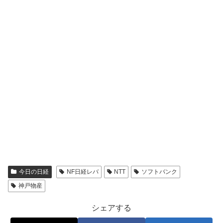
今日の日経
NF日経レバ
NTT
ソフトバンク
神戸物産
シェアする