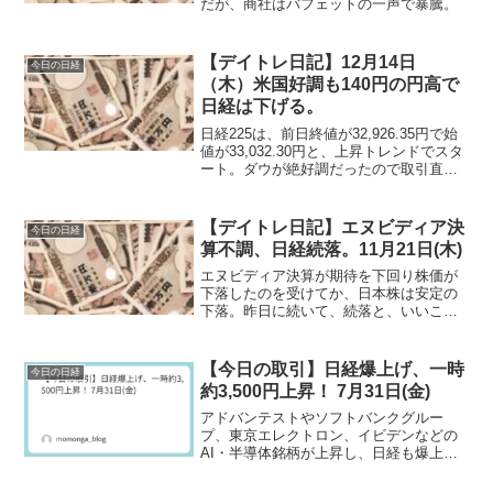
だが、商社はバフェットの一声で暴騰。
【デイトレ日記】12月14日
今日の日経
（木）米国好調も140円の円高で
日経は下げる。
日経225は、前日終値が32,926.35円で始
値が33,032.30円と、上昇トレンドでスタ
ート。ダウが絶好調だったので取引直後
こそは上昇しますが、その後は下降トレ
ンドで下げるだけ。円高が進み、一時的
には140円台になるという変動が凄い。
【デイトレ日記】エヌビディア決
今日の日経
算不調、日経続落。11月21日(木)
エヌビディア決算が期待を下回り株価が
下落したのを受けてか、日本株は安定の
下落。昨日に続いて、続落と、いいこと
ろが無い日本市場。私の第一生命もグン
グン下落する。
【今日の取引】日経爆上げ、一時
今日の日経
約3,500円上昇！ 7月31日(金)
アドバンテストやソフトバンクグルー
プ、東京エレクトロン、イビデンなどの
AI・半導体銘柄が上昇し、日経も爆上
げ！米国のMS好決算や半導体上昇を受け
て、日本でも半導体爆上げの相場となり