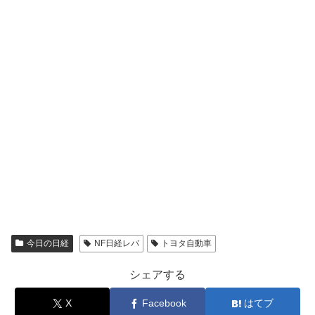
今日の日経
NF日経レバ
トヨタ自動車
シェアする
X
Facebook
はてブ