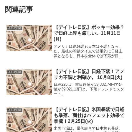
関連記事
【デイトレ日記】ポッキー効果？
今日の日経
で日経上昇も厳しい。11月11日
(月)
アメリカは絶好調も日本は不調となっ
た。最後の闇鍋タイムで結果的に日経上
昇となるも、日本株全体では下落が目立
つ。
【デイトレ日記】日経下落！アメ
今日の日経
リカ不調と利確か。 10月8日(火)
日経225は、前日終値が39,332.74円で始
値が39,021.13円と、下落トレンドでスタ
ート。
【デイトレ日記】米国暴落で日経
今日の日経
も暴落、商社はバフェット効果で
暴騰！2月25日(火)
米国市場は、暴落続きで日本株も暴落。