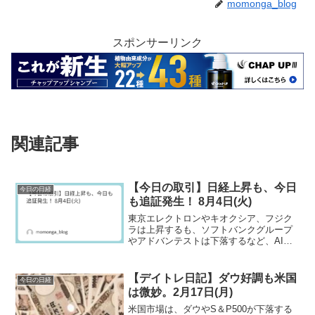
momonga_blog
スポンサーリンク
関連記事
【今日の取引】日経上昇も、今日
今日の日経
も追証発生！ 8月4日(火)
東京エレクトロンやキオクシア、フジク
ラは上昇するも、ソフトバンクグループ
やアドバンテストは下落するなど、AI・
半導体銘柄でもマチマチの相場となる。
アメリカ好調、原油安、トランプタコが
揃っても円高の影響が大きく、日経・
【デイトレ日記】ダウ好調も米国
今日の日経
TOPIXは重い。
は微妙。2月17日(月)
米国市場は、ダウやS＆P500が下落する