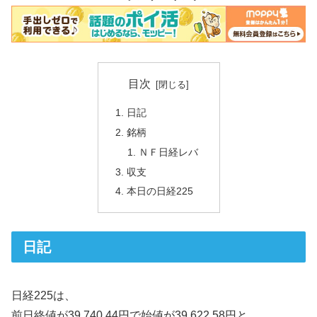
目次
日記
銘柄
ＮＦ日経レバ
収支
本日の日経225
日記
日経225は、
前日終値が39,740.44円で始値が39,622.58円と、