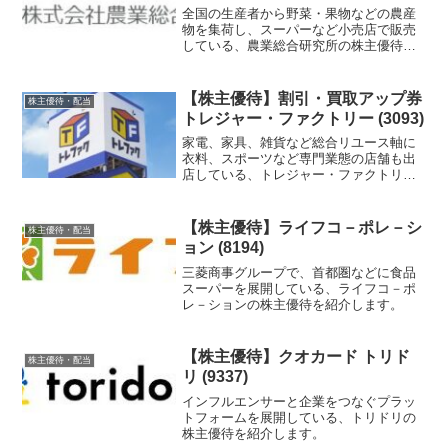
全国の生産者から野菜・果物などの農産
物を集荷し、スーパーなど小売店で販売
している、農業総合研究所の株主優待を
紹介します。
【株主優待】割引・買取アップ券
株主優待・配当
トレジャー・ファクトリー (3093)
家電、家具、雑貨など総合リユース軸に
衣料、スポーツなど専門業態の店舗も出
店している、トレジャー・ファクトリー
の株主優待が届いたのでご紹介します。
【株主優待】ライフコ－ポレ－シ
株主優待・配当
ョン (8194)
三菱商事グループで、首都圏などに食品
スーパーを展開している、ライフコ－ポ
レ－ションの株主優待を紹介します。
【株主優待】クオカード トリド
株主優待・配当
リ (9337)
インフルエンサーと企業をつなぐプラッ
トフォームを展開している、トリドリの
株主優待を紹介します。