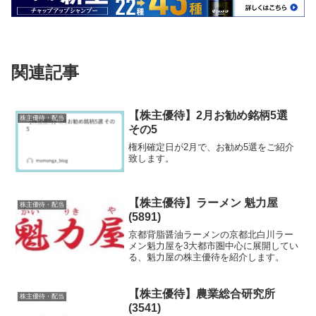
関連記事
【株主優待】2月お勧め銘柄5選
株主優待・配当
その5
権利確定日が2月で、お勧め5選をご紹介
致します。
【株主優待】ラーメン 魁力屋
株主優待・配当
(5891)
京都背脂醤油ラーメンの京都北白川ラー
メン魁力屋を3大都市圏中心に展開してい
る、魁力屋の株主優待を紹介します。
【株主優待】農業総合研究所
株主優待・配当
(3541)