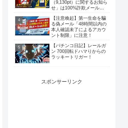
（9,130pt）に関するお知ら
せ」は100%詐欺メール！
偽サイトに要注意
【注意喚起】第一生命を騙
る偽メール「48時間以内の
本人確認未了によるアカウ
ント制限」に注意！
【パチンコ日記】レールガ
ン 700回転ドハマりからの
ラッキートリガー！
スポンサーリンク