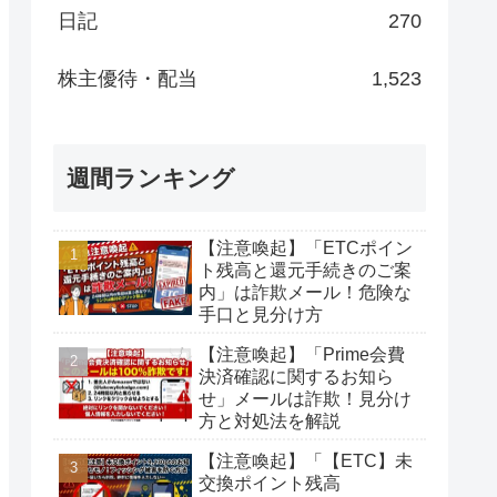
日記
270
株主優待・配当
1,523
週間ランキング
【注意喚起】「ETCポイン
ト残高と還元手続きのご案
内」は詐欺メール！危険な
手口と見分け方
【注意喚起】「Prime会費
決済確認に関するお知ら
せ」メールは詐欺！見分け
方と対処法を解説
【注意喚起】「【ETC】未
交換ポイント残高