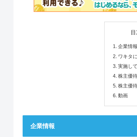
目
企業情
ワキタ
実施し
株主優
株主優
動画
企業情報