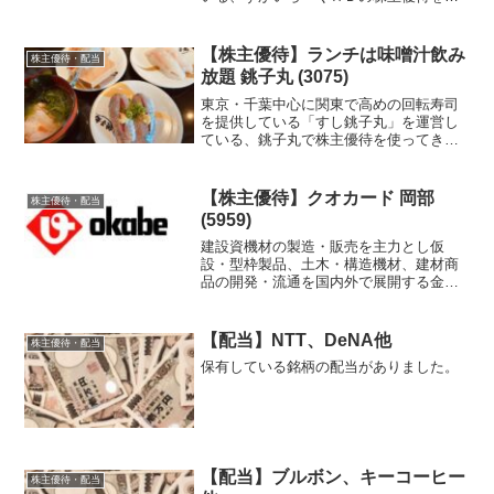
介します。
【株主優待】ランチは味噌汁飲み
株主優待・配当
放題 銚子丸 (3075)
東京・千葉中心に関東で高めの回転寿司
を提供している「すし銚子丸」を運営し
ている、銚子丸で株主優待を使ってきた
のでご紹介します。
【株主優待】クオカード 岡部
株主優待・配当
(5959)
建設資機材の製造・販売を主力とし仮
設・型枠製品、土木・構造機材、建材商
品の開発・流通を国内外で展開する金属
製品メーカー、岡部の株主優待を紹介し
ます。
【配当】NTT、DeNA他
株主優待・配当
保有している銘柄の配当がありました。
【配当】ブルボン、キーコーヒー
株主優待・配当