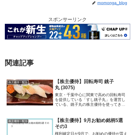
momonga_blog
スポンサーリンク
関連記事
【株主優待】回転寿司 銚子
株主優待・配当
丸 (3075)
東京・千葉中心に関東で高めの回転寿司
を提供している「すし銚子丸」を運営し
ている、銚子丸の株主優待を使ってきた
のでご紹介します。
【株主優待】9月お勧め銘柄5選
株主優待・配当
その3
権利確定日が9月で、お勧めの優待が貰え