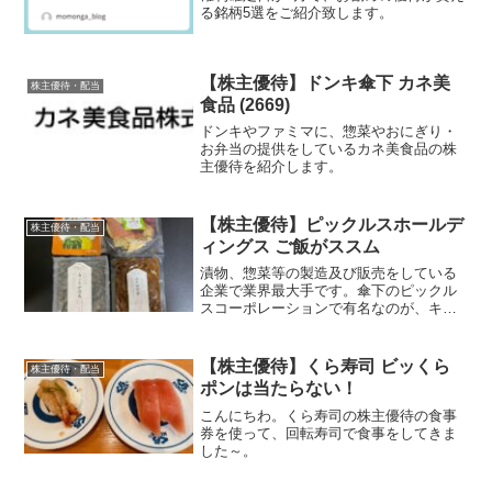
る銘柄5選をご紹介致します。
【株主優待】ドンキ傘下 カネ美
株主優待・配当
食品 (2669)
ドンキやファミマに、惣菜やおにぎり・
お弁当の提供をしているカネ美食品の株
主優待を紹介します。
【株主優待】ピックルスホールデ
株主優待・配当
ィングス ご飯がススム
漬物、惣菜等の製造及び販売をしている
企業で業界最大手です。傘下のピックル
スコーポレーションで有名なのが、キム
チのご飯がススムだと思います。私も購
入したことがあります。他には、セブン
＆アイ向けにも事業展開しているようで
【株主優待】くら寿司 ビッくら
株主優待・配当
す。売上高は約410億円程度で、従業員数
ポンは当たらない！
は、約460名程度の規模となっています。
こんにちわ。くら寿司の株主優待の食事
券を使って、回転寿司で食事をしてきま
した～。