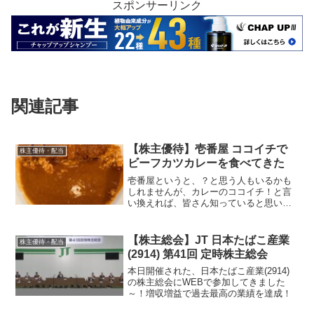
スポンサーリンク
関連記事
【株主優待】壱番屋 ココイチで
株主優待・配当
ビーフカツカレーを食べてきた
壱番屋というと、？と思う人もいるかも
しれませんが、カレーのココイチ！と言
い換えれば、皆さん知っていると思いま
す。カレー専門店「カレーハウス CoCo
壱番屋」の店舗運営及びフランチャイズ
展開、名古屋名物「あんかけスパゲッテ
【株主総会】JT 日本たばこ産業
株主優待・配当
ィ」の専門店、カレーパンとスパイスパ
(2914) 第41回 定時株主総会
ンの専門店「SPICE UP! COCOICHI
BAKERY」などを展開している企業で
本日開催された、日本たばこ産業(2914)
す。
の株主総会にWEBで参加してきました
～！増収増益で過去最高の業績を達成！