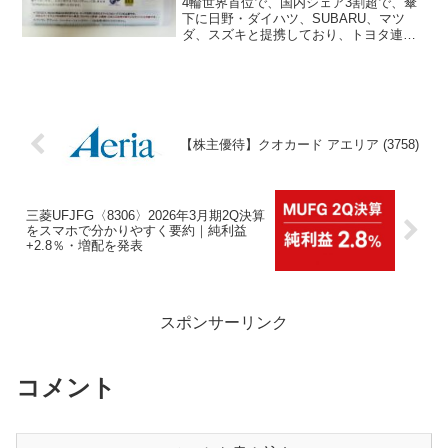
4輪世界首位で、国内シェア3割超で、傘
下に日野・ダイハツ、SUBARU、マツ
ダ、スズキと提携しており、トヨタ連合
のボス、トヨタ自動車の株主優待が届き
ました！
【株主優待】クオカード アエリア (3758)
三菱UFJFG〈8306〉2026年3月期2Q決算
をスマホで分かりやすく要約｜純利益
+2.8％・増配を発表
スポンサーリンク
コメント