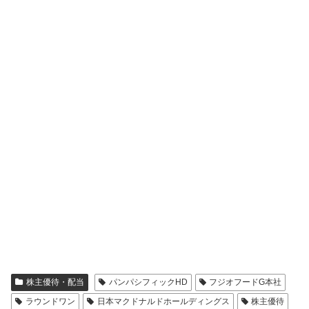
株主優待・配当
パンパシフィックHD
フジオフードG本社
ラウンドワン
日本マクドナルドホールディングス
株主優待