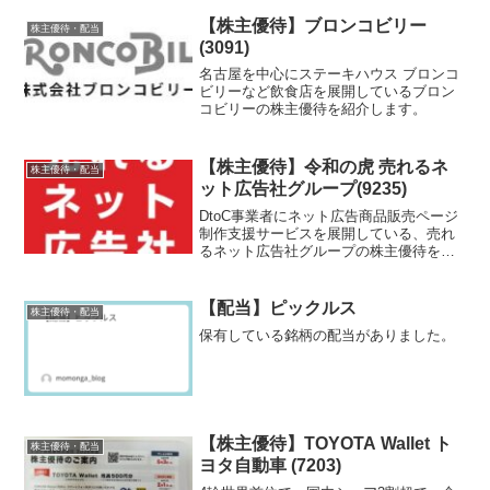
【株主優待】ブロンコビリー
株主優待・配当
(3091)
名古屋を中心にステーキハウス ブロンコ
ビリーなど飲食店を展開しているブロン
コビリーの株主優待を紹介します。
【株主優待】令和の虎 売れるネ
株主優待・配当
ット広告社グループ(9235)
DtoC事業者にネット広告商品販売ページ
制作支援サービスを展開している、売れ
るネット広告社グループの株主優待を紹
介します。
【配当】ピックルス
株主優待・配当
保有している銘柄の配当がありました。
【株主優待】TOYOTA Wallet ト
株主優待・配当
ヨタ自動車 (7203)