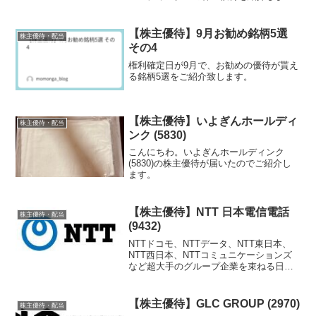
す。
【株主優待】9月お勧め銘柄5選
株主優待・配当
その4
権利確定日が9月で、お勧めの優待が貰え
る銘柄5選をご紹介致します。
【株主優待】いよぎんホールディ
株主優待・配当
ンク (5830)
こんにちわ。いよぎんホールディンク
(5830)の株主優待が届いたのでご紹介し
ます。
【株主優待】NTT 日本電信電話
株主優待・配当
(9432)
NTTドコモ、NTTデータ、NTT東日本、
NTT西日本、NTTコミュニケーションズ
など超大手のグループ企業を束ねる日本
を代表する日本電信電話の株主優待を紹
介します。
【株主優待】GLC GROUP (2970)
株主優待・配当