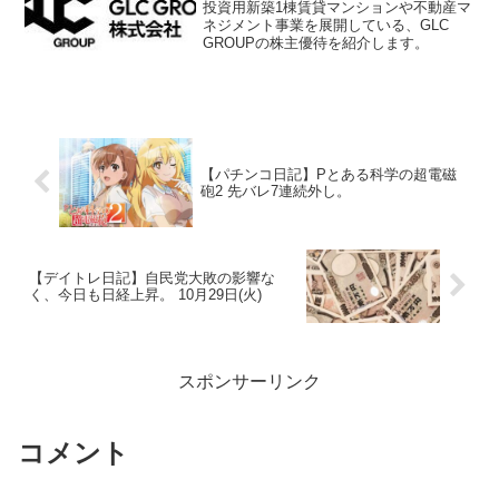
投資用新築1棟賃貸マンションや不動産マ
ネジメント事業を展開している、GLC
GROUPの株主優待を紹介します。
【パチンコ日記】Pとある科学の超電磁
砲2 先バレ7連続外し。
【デイトレ日記】自民党大敗の影響な
く、今日も日経上昇。 10月29日(火)
スポンサーリンク
コメント