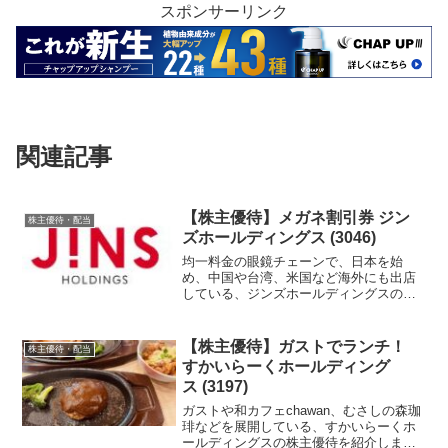
スポンサーリンク
関連記事
【株主優待】メガネ割引券 ジン
株主優待・配当
ズホールディングス (3046)
均一料金の眼鏡チェーンで、日本を始
め、中国や台湾、米国など海外にも出店
している、ジンズホールディングスの株
主優待を紹介します。
【株主優待】ガストでランチ！
株主優待・配当
すかいらーくホールディング
ス (3197)
ガストや和カフェchawan、むさしの森珈
琲などを展開している、すかいらーくホ
ールディングスの株主優待を紹介しま