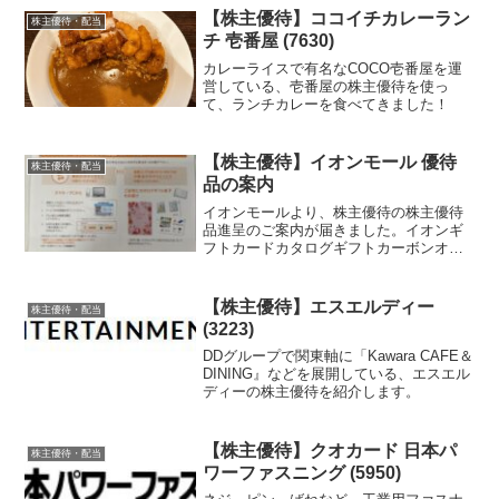
【株主優待】ココイチカレーラン
株主優待・配当
チ 壱番屋 (7630)
カレーライスで有名なCOCO壱番屋を運
営している、壱番屋の株主優待を使っ
て、ランチカレーを食べてきました！
【株主優待】イオンモール 優待
株主優待・配当
品の案内
イオンモールより、株主優待の株主優待
品進呈のご案内が届きました。イオンギ
フトカードカタログギフトカーボンオフ
セットサービス上記の3点から選ぶことに
なりますが、前回は、カタログギフトの
お米を選んだと思います。今回もカタロ
【株主優待】エスエルディー
株主優待・配当
グギフトを選んで、食べ物を選ぶ
(3223)
か・・・悩みます。イオン系列のお店が
近所に無いので、イオンギフトカードだ
DDグループで関東軸に「Kawara CAFE＆
と使い勝手が悪いのですよね～。マルエ
DINING』などを展開している、エスエル
ツで使えると一番良かったのですが。
ディーの株主優待を紹介します。
【株主優待】クオカード 日本パ
株主優待・配当
ワーファスニング (5950)