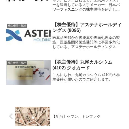
ネジ、ピン、ばねなど、工業用ファスナ
ーを製造している大手メーカー、日本パ
ワーファスニングの株主優待を紹介しま
す。
【株主優待】アステナホールディ
株主優待・配当
ングス (8095)
医薬品等卸から後発薬や表面処理薬の製
造、医薬品開発製造受託等に事業多角化
している、アステナホールディングスの
株主優待を紹介します。
【株主優待】丸尾カルシウム
株主優待・配当
(4102) クオカード
こんにちわ。丸尾カルシウム (4102)の株
主優待が届いたのでご紹介します。
【配当】セブン、トレファク