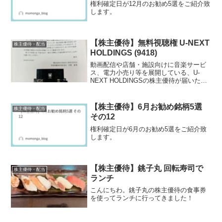
権利確定日が12月のお勧め5選をご紹介致
します。
【株主優待】無料視聴権 U-NEXT
株主優待・配当
HOLDINGS (9418)
動画配信や店舗・施設向けに音楽サービ
ス、電力小売り等を展開している、U-
NEXT HOLDINGSの株主優待が届いたの
でご紹介します。
【株主優待】6月お勧め銘柄5選
株主優待・配当
その12
権利確定日が6月のお勧め5選をご紹介致
します。
【株主優待】銚子丸 回転寿司で
株主優待・配当
ランチ
こんにちわ。銚子丸の株主優待の食事券
を使ってランチに行ってきました！