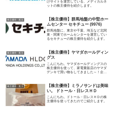
けサイトを運営している、メディカルネ
ットの株主優待を紹介します。
【株主優待】群馬地盤の中堅ホー
株主優待・配当
ムセンター セキチュー (9976)
群馬地盤に、東京や千葉、埼玉など北関
東・関東でホームセンターを運営してい
るセキチューの株主優待を紹介します。
【株主優待】ヤマダホールディン
株主優待・配当
グス
こんにちわ。ヤマダホールディングスの
株主優待を使って、家電量販店のヤマダ
デンキで買い物をしてきました～！企業
情報銘柄名：ヤマダホールディングス銘
柄コード：9831ヤマダホールディングス
についてヤマダというと、ヤマダデンキ
【株主優待】ミラノサンドは美味
株主優待・配当
のことですか？そうで...
い。 ドトール・日レスＨＤ
こんにちわ。ドトール・日レスＨＤの株
主優待を使ってきたのでご紹介します。