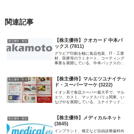
関連記事
【株主優待】クオカード 中本パ
株主優待・配当
ックス (7811)
グラビア印刷を軸に食品包装、IT・工業
材、医療等のラミネート、コーティング
事業を展開している、中本パックスの株
主優待を紹介します。
【株主優待】マルエツユナイテッ
株主優待・配当
ド・スーパーマーケ (3222)
イオン系で食品スーパー最大手で、マル
エツ、カスミ、マックスバリュ関東、い
なげやを展開している、ユナイテッド・
スーパーマーケの株主優待を紹介しま
す。
【株主優待】メディカルネット
株主優待・配当
(3645)
インプラント、矯正など自由診療歯科向