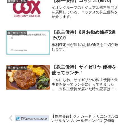
【株主優待】コックス (9876)
株主優待・配当
イオングループのカジュアル衣料専門店
を展開している、コックスの株主優待を
紹介します。
【株主優待】6月お勧め銘柄5選
株主優待・配当
その10
権利確定日が6月のお勧め5選をご紹介致
します。
【株主優待】サイゼリヤ 優待を
株主優待・配当
使ってランチ！
こんにちわ。サイゼリヤの株主優待の食
事券を使ってランチに行ってきました
～！※株主優待が届いた時の記事は「サ
イゼリヤ 食事券」です。
【株主優待】クオカード オリエンタルコ
ンサルタンツホールディングス (2498)