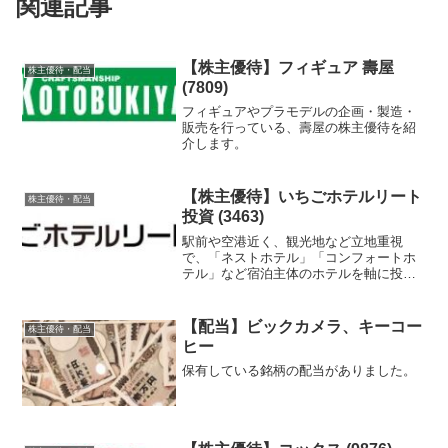
関連記事
【株主優待】フィギュア 壽屋
株主優待・配当
(7809)
フィギュアやプラモデルの企画・製造・
販売を行っている、壽屋の株主優待を紹
介します。
【株主優待】いちごホテルリート
株主優待・配当
投資 (3463)
駅前や空港近く、観光地など立地重視
で、「ネストホテル」「コンフォートホ
テル」など宿泊主体のホテルを軸に投資
している、いちごホテルリート投資の株
主優待を紹介します。
【配当】ビックカメラ、キーコー
株主優待・配当
ヒー
保有している銘柄の配当がありました。