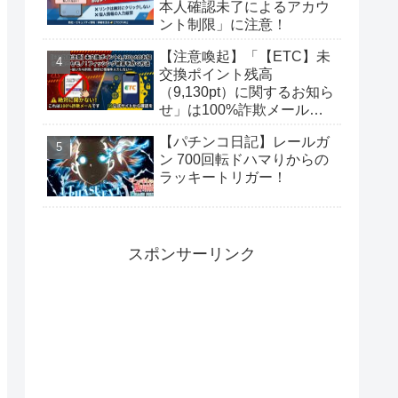
本人確認未了によるアカウ
ント制限」に注意！
【注意喚起】「【ETC】未
交換ポイント残高
（9,130pt）に関するお知ら
せ」は100%詐欺メール！
偽サイトに要注意
【パチンコ日記】レールガ
ン 700回転ドハマりからの
ラッキートリガー！
スポンサーリンク