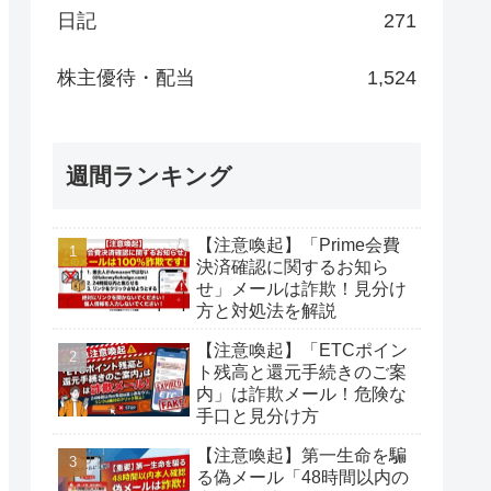
日記
271
株主優待・配当
1,524
週間ランキング
【注意喚起】「Prime会費
決済確認に関するお知ら
せ」メールは詐欺！見分け
方と対処法を解説
【注意喚起】「ETCポイン
ト残高と還元手続きのご案
内」は詐欺メール！危険な
手口と見分け方
【注意喚起】第一生命を騙
る偽メール「48時間以内の