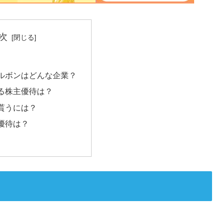
次
ルボンはどんな企業？
る株主優待は？
貰うには？
優待は？