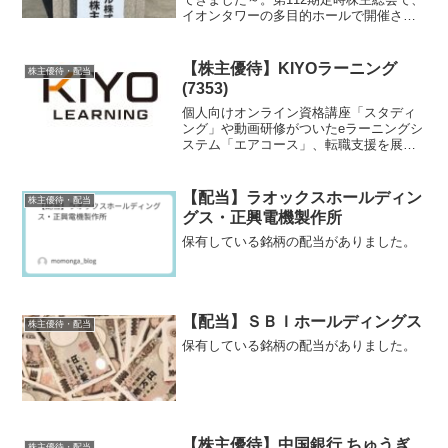
イオンタワーの多目的ホールで開催され
ました。間違えて本館？の方に行ってウ
ロウロしていました(笑)だって、イオンの
ロゴが大きく出ているし、駅とかからも
【株主優待】KIYOラーニング
株主優待・配当
近いし・・・。↑...
(7353)
個人向けオンライン資格講座「スタディ
ング」や動画研修がついたeラーニングシ
ステム「エアコース」、転職支援を展開
している、KIYOラーニングの株主優待を
紹介します。
【配当】ラオックスホールディン
株主優待・配当
グス・正興電機製作所
保有している銘柄の配当がありました。
【配当】ＳＢＩホールディングス
株主優待・配当
保有している銘柄の配当がありました。
【株主優待】中国銀行 ちゅうぎ
株主優待・配当