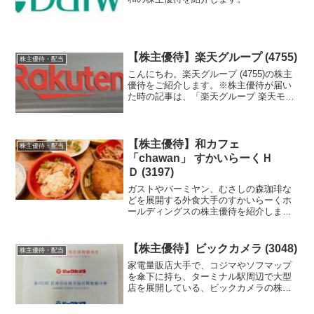
【株主優待】楽天グループ (4755)
株主優待・配当
こんにちわ。楽天グループ (4755)の株主
優待をご紹介します。※株主優待が届い
た時の記事は、「楽天グループ 楽天モバ
イル無料」です。
【株主優待】和カフェ
株主優待・配当
「chawan」 すかいらーくＨ
Ｄ (3197)
ガストやバーミヤン、むさしの森珈琲な
どを展開する外食大手のすかいらーくホ
ールディングスの株主優待を紹介しま
す。
【株主優待】ビックカメラ (3048)
株主優待・配当
家電量販店大手で、コジマやソフマップ
を傘下に持ち、ターミナル駅周辺で大型
店を展開している、ビックカメラの株主
優待が届いたのでご紹介します。