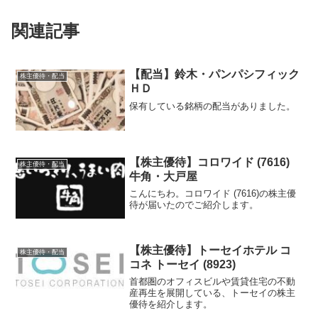
関連記事
【配当】鈴木・パンパシフィック
株主優待・配当
ＨＤ
保有している銘柄の配当がありました。
【株主優待】コロワイド (7616)
株主優待・配当
牛角・大戸屋
こんにちわ。コロワイド (7616)の株主優
待が届いたのでご紹介します。
【株主優待】トーセイホテル コ
株主優待・配当
コネ トーセイ (8923)
首都圏のオフィスビルや賃貸住宅の不動
産再生を展開している、トーセイの株主
優待を紹介します。