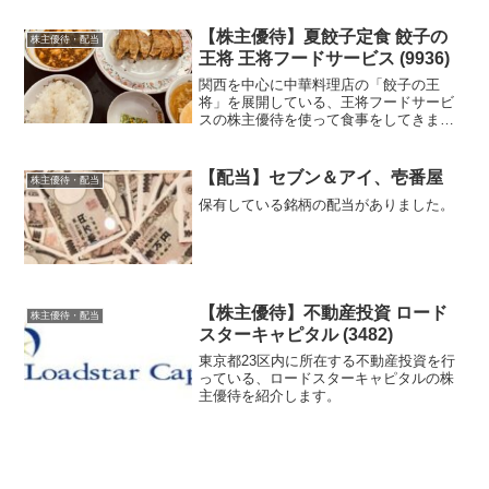
【株主優待】夏餃子定食 餃子の
株主優待・配当
王将 王将フードサービス (9936)
関西を中心に中華料理店の「餃子の王
将」を展開している、王将フードサービ
スの株主優待を使って食事をしてきまし
た！
【配当】セブン＆アイ、壱番屋
株主優待・配当
保有している銘柄の配当がありました。
【株主優待】不動産投資 ロード
株主優待・配当
スターキャピタル (3482)
東京都23区内に所在する不動産投資を行
っている、ロードスターキャピタルの株
主優待を紹介します。