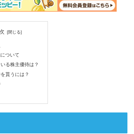
次
報
orkについて
ている株主優待は？
待を貰うには？
待