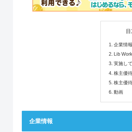
目
企業情
Lib W
実施し
株主優
株主優
動画
企業情報