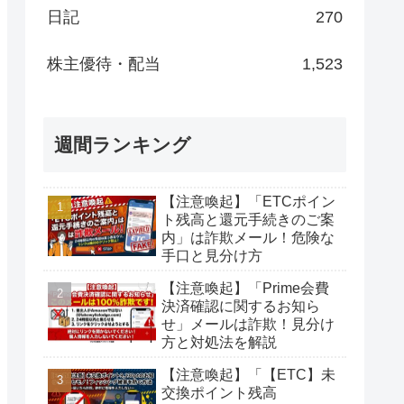
日記
270
株主優待・配当
1,523
週間ランキング
【注意喚起】「ETCポイン
ト残高と還元手続きのご案
内」は詐欺メール！危険な
手口と見分け方
【注意喚起】「Prime会費
決済確認に関するお知ら
せ」メールは詐欺！見分け
方と対処法を解説
【注意喚起】「【ETC】未
交換ポイント残高