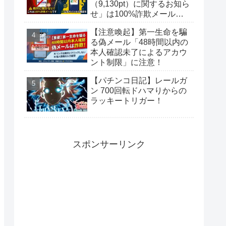
（9,130pt）に関するお知ら
せ」は100%詐欺メール！
偽サイトに要注意
【注意喚起】第一生命を騙
る偽メール「48時間以内の
本人確認未了によるアカウ
ント制限」に注意！
【パチンコ日記】レールガ
ン 700回転ドハマりからの
ラッキートリガー！
スポンサーリンク