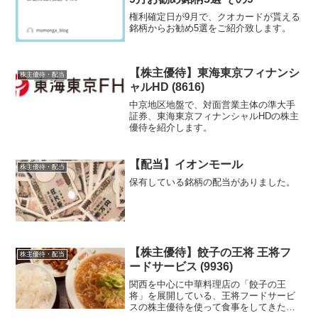
権利確定日が9月で、クオカードが貰える
銘柄からお勧め5選をご紹介致します。
【株主優待】東海東京フィナンシ
株主優待・配当
ャルHD (8616)
中京地区地盤で、対面営業主体の準大手
証券、東海東京フィナンシャルHDの株主
優待を紹介します。
【配当】イオンモール
株主優待・配当
保有している銘柄の配当がありました。
【株主優待】餃子の王将 王将フ
株主優待・配当
ードサービス (9936)
関西を中心に中華料理店の「餃子の王
将」を展開している、王将フードサービ
スの株主優待を使って食事をしてきたの