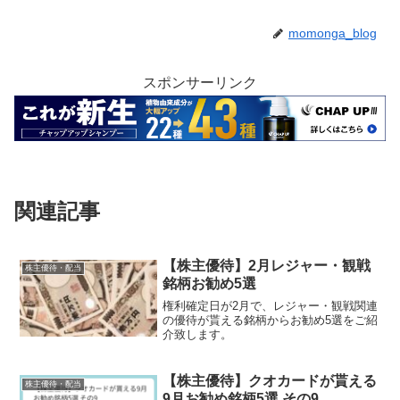
momonga_blog
スポンサーリンク
関連記事
【株主優待】2月レジャー・観戦
株主優待・配当
銘柄お勧め5選
権利確定日が2月で、レジャー・観戦関連
の優待が貰える銘柄からお勧め5選をご紹
介致します。
【株主優待】クオカードが貰える
株主優待・配当
9月お勧め銘柄5選 その9