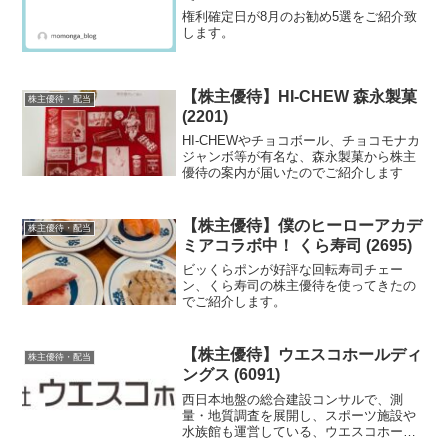
権利確定日が8月のお勧め5選をご紹介致
します。
【株主優待】HI-CHEW 森永製菓
株主優待・配当
(2201)
HI-CHEWやチョコボール、チョコモナカ
ジャンボ等が有名な、森永製菓から株主
優待の案内が届いたのでご紹介します
【株主優待】僕のヒーローアカデ
株主優待・配当
ミアコラボ中！ くら寿司 (2695)
ビッくらポンが好評な回転寿司チェー
ン、くら寿司の株主優待を使ってきたの
でご紹介します。
【株主優待】ウエスコホールディ
株主優待・配当
ングス (6091)
西日本地盤の総合建設コンサルで、測
量・地質調査を展開し、スポーツ施設や
水族館も運営している、ウエスコホール
ディングスの株主優待を紹介します。