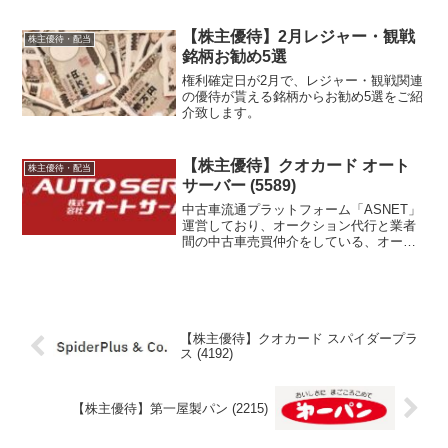
【株主優待】2月レジャー・観戦
株主優待・配当
銘柄お勧め5選
権利確定日が2月で、レジャー・観戦関連
の優待が貰える銘柄からお勧め5選をご紹
介致します。
【株主優待】クオカード オート
株主優待・配当
サーバー (5589)
中古車流通プラットフォーム「ASNET」
運営しており、オークション代行と業者
間の中古車売買仲介をしている、オート
サーバーの株主優待を紹介します。
【株主優待】クオカード スパイダープラ
ス (4192)
【株主優待】第一屋製パン (2215)