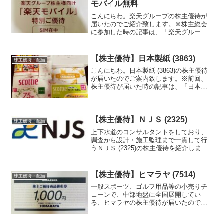
モバイル無料
こんにちわ。楽天グループの株主優待が
届いたのでご紹介致します。※株主総会
に参加した時の記事は、「楽天グループ
楽天モバイルの赤字は？」です。
【株主優待】日本製紙 (3863)
株主優待・配当
こんにちわ。日本製紙 (3863)の株主優待
が届いたのでご案内致します。※前回、
株主優待が届いた時の記事は、「日本製
紙 ティッシュペーパー詰合せ」です。
【株主優待】ＮＪＳ (2325)
株主優待・配当
上下水道のコンサルタントをしており、
調査から設計・施工監理まで一貫して行
うＮＪＳ (2325)の株主優待を紹介しま
す。
【株主優待】ヒマラヤ (7514)
株主優待・配当
一般スポーツ、ゴルフ用品等の小売りチ
ェーンで、中部地盤に全国展開してい
る、ヒマラヤの株主優待が届いたので紹
介します。