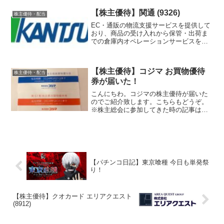
【株主優待】関通 (9326)
株主優待・配当
EC・通販の物流支援サービスを提供して
おり、商品の受け入れから保管・出荷ま
での倉庫内オペレーションサービスを展
開している、関通の株主優待を紹介しま
す。
【株主優待】コジマ お買物優待
株主優待・配当
券が届いた！
こんにちわ。コジマの株主優待が届いた
のでご紹介致します。こちらもどうぞ。
※株主総会に参加してきた時の記事は
「ビックカメラの株主総会に参加してき
ました！」です。※親会社であるビック
カメラの株主優待の記事は「ビックカメ
ラ お買物券が届いた！」です。
【パチンコ日記】東京喰種 今日も単発祭
り！
【株主優待】クオカード エリアクエスト
(8912)