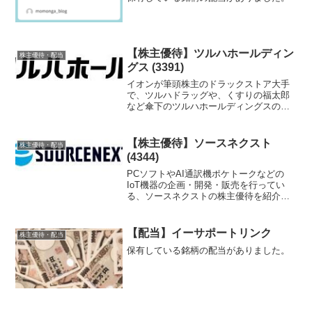
【株主優待】ツルハホールディン
株主優待・配当
グス (3391)
イオンが筆頭株主のドラックストア大手
で、ツルハドラッグや、くすりの福太郎
など傘下のツルハホールディングスの株
主優待を紹介します。
【株主優待】ソースネクスト
株主優待・配当
(4344)
PCソフトやAI通訳機ポケトークなどの
IoT機器の企画・開発・販売を行ってい
る、ソースネクストの株主優待を紹介し
ます。
【配当】イーサポートリンク
株主優待・配当
保有している銘柄の配当がありました。