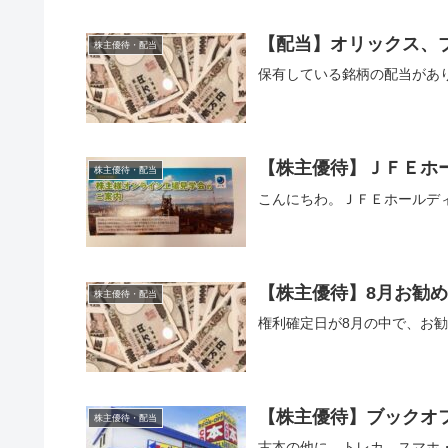
【配当】オリックス、
株主優待・配当
保有している銘柄の配当があ
【株主優待】ＪＦＥホ
株主優待・配当
こんにちわ。ＪＦＥホールデ
【株主優待】8月お勧め
株主優待・配当
権利確定日が8月の中で、お
【株主優待】ブックオフグ
株主優待・配当
古本の他に、トレカ、スマホ