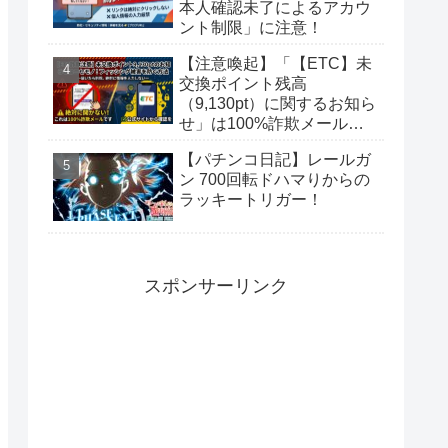
本人確認未了によるアカウ
ント制限」に注意！
【注意喚起】「【ETC】未
交換ポイント残高
（9,130pt）に関するお知ら
せ」は100%詐欺メール！
偽サイトに要注意
【パチンコ日記】レールガ
ン 700回転ドハマりからの
ラッキートリガー！
スポンサーリンク