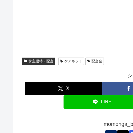
株主優待・配当
ケアネット
配当金
シ
X
LINE
momonga