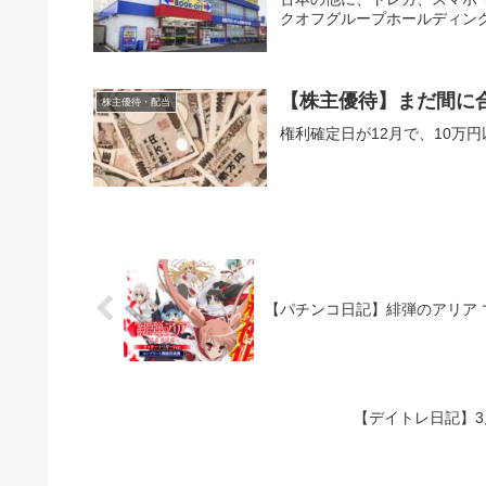
クオフグループホールディン
【株主優待】まだ間に合
株主優待・配当
権利確定日が12月で、10万
【パチンコ日記】緋弾のアリア 
【デイトレ日記】3月