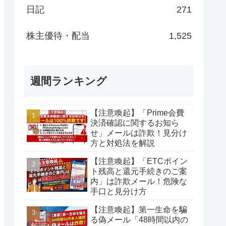
日記
271
株主優待・配当
1,525
週間ランキング
【注意喚起】「Prime会費
決済確認に関するお知ら
せ」メールは詐欺！見分け
方と対処法を解説
【注意喚起】「ETCポイン
ト残高と還元手続きのご案
内」は詐欺メール！危険な
手口と見分け方
【注意喚起】第一生命を騙
る偽メール「48時間以内の