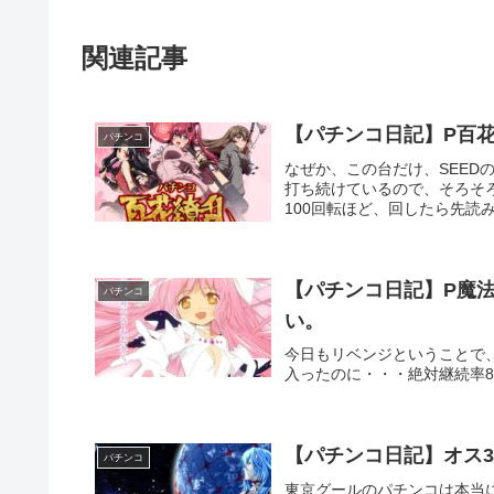
関連記事
【パチンコ日記】P百花
パチンコ
なぜか、この台だけ、SEED
打ち続けているので、そろそ
100回転ほど、回したら先読
【パチンコ日記】P魔法
パチンコ
い。
今日もリベンジということで
入ったのに・・・絶対継続率8
【パチンコ日記】オス
パチンコ
東京グールのパチンコは本当