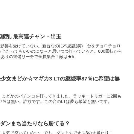
繚乱 最高連チャン・出玉
の影響を受けていない。新台なのに不思議(笑) 台をチョロチョロ
ろ当たってもいいのにな～と思いつつ打っていると。800回転から
みありの警備リーチで全員集合！敵は★5。
少女まどか☆マギカ3 LTの継続率87％に希望は無
、まどかのパチンコを打ってきました。ラッキートリガーに2回も
7％は無い。詐欺です。この台のLTは夢も希望も無いです。
3ダンまち当たりなら勝てる？
に人気で空いていない。でも、ダンまちでオス3の大当たり！