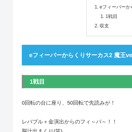
eフィーバーから
1戦目
収支
eフィーバーからくりサーカス2 魔王ver
1戦目
0回転の台に座り、50回転で先読みが！
レバブル＋金演出からのフィ～バ～！！
脳汁出まくり(笑)