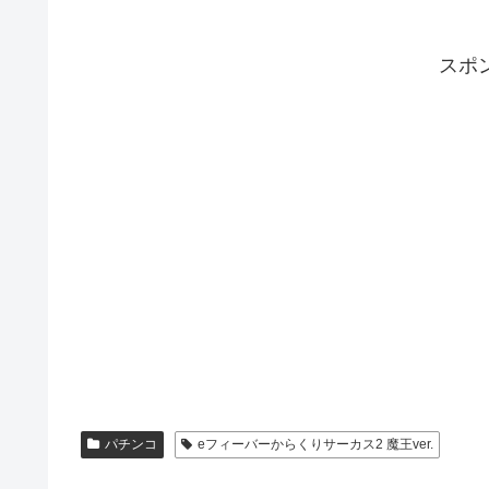
スポ
パチンコ
eフィーバーからくりサーカス2 魔王ver.