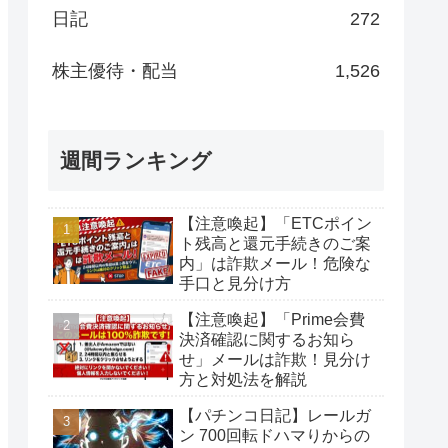
日記
272
株主優待・配当
1,526
週間ランキング
【注意喚起】「ETCポイン
ト残高と還元手続きのご案
内」は詐欺メール！危険な
手口と見分け方
【注意喚起】「Prime会費
決済確認に関するお知ら
せ」メールは詐欺！見分け
方と対処法を解説
【パチンコ日記】レールガ
ン 700回転ドハマりからの