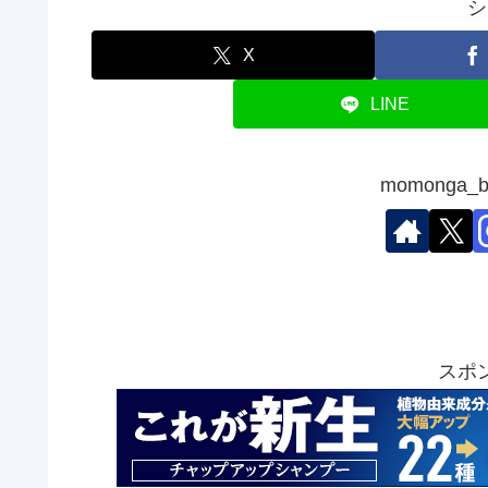
シ
X
LINE
momonga
スポ