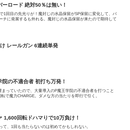
ーロード 絶対50％は無い！
回転で1回目の先光りが！魔封じの水晶保留がSP保留に変化して、バ
リーチに発展するも外れる。魔封じの水晶保留が来たので期待して
け レールガン 6連続単発
学院の不適合者 初打ち万発！
埋まっていたので、大量導入のP魔王学院の不適合者を打つこと
0回転で魔力CHARGE。ダメな方の当たりを即行で引く。
1,600回転ドハマりで10万負け！
使って、1回も当たらないのは初めてかもしれない。