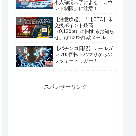
本人確認未了によるアカウ
ント制限」に注意！
【注意喚起】「【ETC】未
交換ポイント残高
（9,130pt）に関するお知ら
せ」は100%詐欺メール！
偽サイトに要注意
【パチンコ日記】レールガ
ン 700回転ドハマりからの
ラッキートリガー！
スポンサーリンク