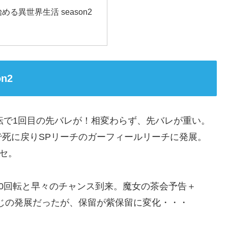
始める異世界生活 season2
n2
0回転で1回目の先バレが！相変わらず、先バレが重い。
死に戻りSPリーチのガーフィールリーチに発展。
セ。
！20回転と早々のチャンス到来。魔女の茶会予告＋
じの発展だったが、保留が紫保留に変化・・・