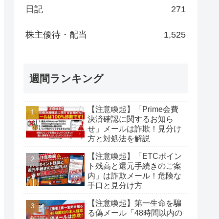
日記
271
株主優待・配当
1,525
週間ランキング
【注意喚起】「Prime会費
決済確認に関するお知ら
せ」メールは詐欺！見分け
方と対処法を解説
【注意喚起】「ETCポイン
ト残高と還元手続きのご案
内」は詐欺メール！危険な
手口と見分け方
【注意喚起】第一生命を騙
る偽メール「48時間以内の