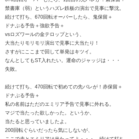
禁書庫（弱）というハズレ鉄板の演出で見事に撃沈。
続けて打ち、670回転オーバーしたら、鬼保留＋
ドナぷる予告＋強欲予告＋
vsロズワールの金テロップという、
大当たりモリモリ演出で見事に大当たり！
さすがにここまで回して単発はキツイ。
なんとしてもST入れたい。運命のジャッジは・・・
失敗。
続けて打ち、470回転で初めての先バレが！赤保留＋
ドナぷる予告＋
私の名前はただのエミリア予告で見事に外れる。
マジで当たった欲しかった。というか、
当たると思っていましたよ。
200回転ぐらいだったら気にしないが、
ここで赤とエミリアは当たってよ・・・。続けて打ち、