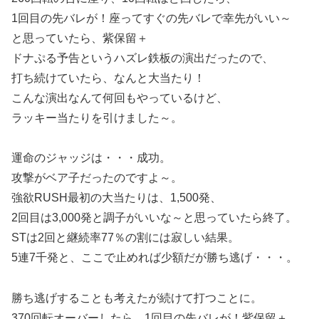
1回目の先バレが！座ってすぐの先バレで幸先がいい～
と思っていたら、紫保留＋
ドナぷる予告というハズレ鉄板の演出だったので、
打ち続けていたら、なんと大当たり！
こんな演出なんて何回もやっているけど、
ラッキー当たりを引けました～。
運命のジャッジは・・・成功。
攻撃がベア子だったのですよ～。
強欲RUSH最初の大当たりは、1,500発、
2回目は3,000発と調子がいいな～と思っていたら終了。
STは2回と継続率77％の割には寂しい結果。
5連7千発と、ここで止めれば少額だが勝ち逃げ・・・。
勝ち逃げすることも考えたが続けて打つことに。
370回転オーバーしたら、1回目の先バレが！紫保留＋