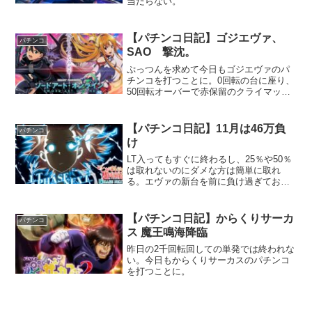
当たらない。
【パチンコ日記】ゴジエヴァ、
パチンコ
SAO 撃沈。
ぷっつんを求めて今日もゴジエヴァのパ
チンコを打つことに。0回転の台に座り、
50回転オーバーで赤保留のクライマック
スリーチに発展！が、レバブル無しなの
で外れる。160回転オーバーで赤保留のク
ライマックスリーチに発展！レバブル無
【パチンコ日記】11月は46万負
パチンコ
しなので外れる・・・デジャブ？(笑)
け
LT入ってもすぐに終わるし、25％や50％
は取れないのにダメな方は簡単に取れ
る。エヴァの新台を前に負け過ぎてお金
が無い。
【パチンコ日記】からくりサーカ
パチンコ
ス 魔王鳴海降臨
昨日の2千回転回しての単発では終われな
い。今日もからくりサーカスのパチンコ
を打つことに。