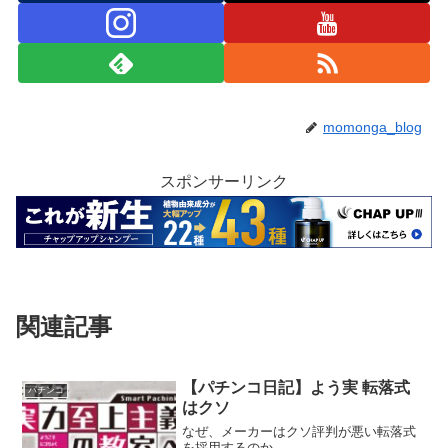
momonga_blog
スポンサーリンク
関連記事
【パチンコ日記】よう実 転落式
パチンコ
はクソ
なぜ、メーカーはクソ評判が悪い転落式
を採用するのか。