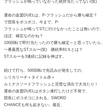
フラッシュが鳴っていなかった絶対当たってない(笑)
運命の血盟DUEL
は、P-フラッシュだから勝ち確定？
で団長をボコボコ。今まで、P-
フラッシュが鳴ってSTに行けなかったことは無いので、
ほぼ、確定なのかね？
100回転で即行当たったので勝ち確定～と思っていたら、
一番最悪なSTスルー(笑) 継続率81％とは？
STスルーを3連続に記録を伸ばす。
続けて打ち、500回転で先読みが発生しての、
シリカリーチ＋タイトル赤＋
ルミナスソードフラッシュと完璧な演出で大当たり！
運命の血盟DUEL
はボタン連打したけど不発で、
団長にボコボコにされる。SWORD
CHANCEも何も起きない。最近、