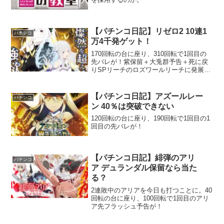
【パチンコ日記】リゼロ2 10連1
パチンコ
万4千発ゲット！
170回転の台に座り、310回転で1回目の
先バレが！紫保留＋大兎群予告＋死に戻
りSPリーチのロズワールリーチに発展。
久々のウサギ群、クソ展開だが、期待し
てしまう。
【パチンコ日記】アズールレー
パチンコ
ン 40％は突破できない
120回転の台に座り、190回転で1回目の1
回目の先バレが！
【パチンコ日記】緋弾のアリ
パチンコ
ア デュランダル保留なら当た
る？
2連敗中のアリアを今日も打つことに。40
回転の台に座り、100回転で1回目のアリ
ア先フラッシュ予告が！