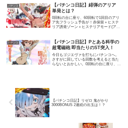
【パチンコ日記】緋弾のアリア
パチンコ
単発とは？
0回転の台に座り、60回転で1回目のアリ
ア先フラッシュ予告が！赤保留＋ヒステ
リア誘発ゾーン＋ヒステリアモード(アゴ
ニザンテ)で、破星燦華𨨞リーチに発展。
赤タイトル＋CLIMAX PARTYで見事に大
当たり！
【パチンコ日記】Pとある科学の
パチンコ
超電磁砲 即当たりのST突入！
今日もゴジエヴァを打ちにパチンコへ。
さすがに回している回数を考えると当た
らないとおかしい。0回転の台に座り、
100回転オーバーで、緑保留が！赤保留に
育って、クライマックスリーチ・・・外
れる。150回転オーバーでレバブル！！や
っと当たる演出が。
【パチンコ日記】リゼロ 鬼がかり
3000BONUS 2連続の出玉は！？