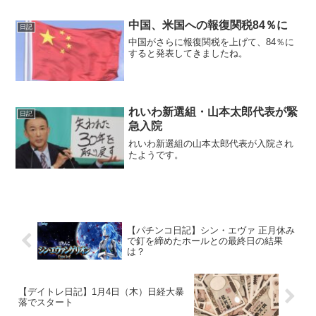
中国、米国への報復関税84％に
日記
中国がさらに報復関税を上げて、84％に
すると発表してきましたね。
れいわ新選組・山本太郎代表が緊
日記
急入院
れいわ新選組の山本太郎代表が入院され
たようです。
【パチンコ日記】シン・エヴァ 正月休み
で釘を締めたホールとの最終日の結果
は？
【デイトレ日記】1月4日（木）日経大暴
落でスタート