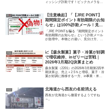
ィッシング詐欺です！ビックカメラを装
った巧妙な手口や、騙されないための見
分け方、万が一の対策を分かりやすく解
説。不審なメールに騙される前に、ぜひ
【注意喚起】「【JRE POINT】
日記
内容をご確認ください。
期間限定ポイント有効期限のお知
らせ」は100%詐欺メール！見分
け方と対策を徹底解説
「JRE POINTを騙る『期間限定ポイント
有効期限のお知らせ』という詐欺メール
が急増中。本物との違い、見分け方、ア
ドレスの特徴、引っかかってしまった時
の対策を分かりやすく徹底解説しま
す。」
📈【森永製菓】菓子・冷菓が好調
日記
で増収維持、inゼリーは苦戦｜
2026年3月期2Q決算まとめ
森永製菓（2201）の2026年3月期第2四半
期決算は、売上＋2.5％と増収。菓子・冷
菓が好調に推移する一方、in事業・米国
事業は減収。通期見通しは増益を維持。
北海道から西友の名前消える
日記
西友が北海道から撤退するようですね
～。