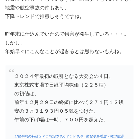
地震や航空事故の件もあり、
下降トレンドで推移しそうですね。
昨年末に仕込んでいたので損害が発生している・・・。
しかし、
年始早々にこんなことが起きるとは思わないもんね。
２０２４年最初の取引となる大発会の４日、
東京株式市場で日経平均株価（２２５種）
の初値は、
前年１２月２９日の終値に比べて２７１円１２銭
安の３万３１９３円０５銭をつけた。
午前の下げ幅は一時、７００円を超えた。
日経平均の初値２７１円安の３万３１９３円…能登半島地震・羽田空港