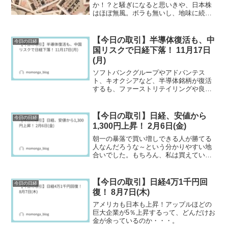
か！？と騒ぎになると思いきや、日本株
はほぼ無風。ボラも無いし、地味に続落
が一番つらい。
【今日の取引】半導体復活も、中
今日の日経
国リスクで日経下落！ 11月17日
(月)
ソフトバンクグループやアドバンテス
ト、キオクシアなど、半導体銘柄が復活
するも、ファーストリテイリングや良品
計画など、中国との関係が強い企業が下
落
【今日の取引】日経、安値から
今日の日経
1,300円上昇！ 2月6日(金)
朝一の暴落で買い増しできる人が勝てる
人なんだろうな～という分かりやすい地
合いでした。もちろん、私は買えていな
いですけど(笑)
【今日の取引】日経4万1千円回
今日の日経
復！ 8月7日(木)
アメリカも日本も上昇！アップルほどの
巨大企業が5％上昇するって、どんだけお
金が余っているのか・・・。