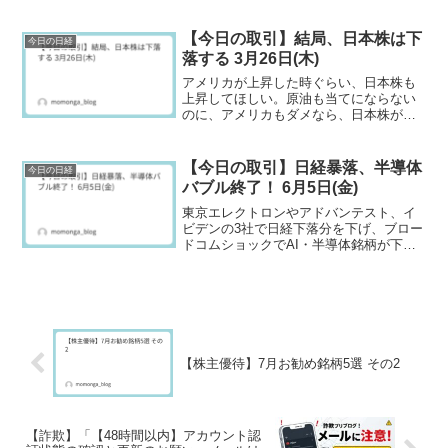
【今日の取引】結局、日本株は下
今日の日経
落する 3月26日(木)
アメリカが上昇した時ぐらい、日本株も
上昇してほしい。原油も当てにならない
のに、アメリカもダメなら、日本株が上
昇するキッカケが無い。
【今日の取引】日経暴落、半導体
今日の日経
バブル終了！ 6月5日(金)
東京エレクトロンやアドバンテスト、イ
ビデンの3社で日経下落分を下げ、ブロー
ドコムショックでAI・半導体銘柄が下落
した相場となりました。ただ、約3千社が
上昇しており、日経は下落するも、日本
株全体としては、上昇相場と、歪な指標
を表した地合いとなりました。
【株主優待】7月お勧め銘柄5選 その2
【詐欺】「【48時間以内】アカウント認