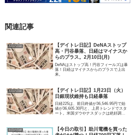
関連記事
【デイトレ日記】DeNAストップ
今日の日経
高・円谷暴落、日経はマイナスか
らのプラス。2月10日(月)
DeNAはストップ高！円谷フィールズは暴
落！日経はマイナスからのプラスで上出
来。
【デイトレ日記】1月23日（火）
今日の日経
日銀現状維持も日経暴落
日経225は、前日終値が36,546.95円で始
値が36,605.30円と、上昇トレンドでスタ
ート。米国ダウやナスダックは絶好調を
キープ。日本は日銀の結果待ち問感じで
様子見スタートです。
【今日の取引】助川電機を買った
今日の日経