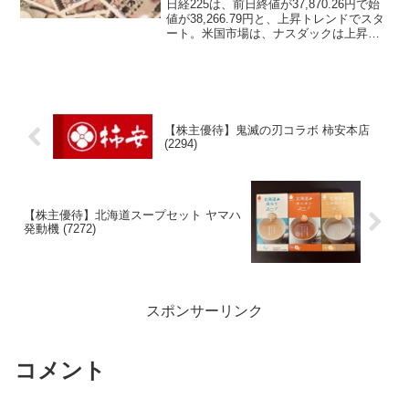
日経225は、前日終値が37,870.26円で始
値が38,266.79円と、上昇トレンドでスタ
ート。米国市場は、ナスダックは上昇す
るも、ダウやS＆P500は下落と、ハイテ
ク株が好調だが不安定な相場。
【株主優待】鬼滅の刃コラボ 柿安本店
(2294)
【株主優待】北海道スープセット ヤマハ
発動機 (7272)
スポンサーリンク
コメント