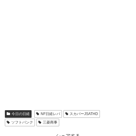
今日の日経
NF日経レバ
スカパーJSATHD
ソフトバンク
三菱商事
シェアする