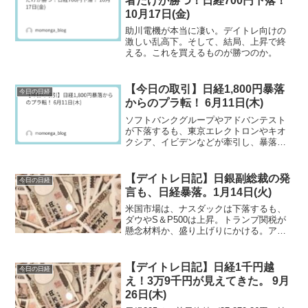
者だけが勝つ！日経700円下落！
10月17日(金)
助川電機が本当に凄い。デイトレ向けの
激しい乱高下。そして、結局、上昇で終
える。これを買えるものが勝つのか。
【今日の取引】日経1,800円暴落
今日の日経
からのプラ転！ 6月11日(木)
ソフトバンクグループやアドバンテスト
が下落するも、東京エレクトロンやキオ
クシア、イビデンなどが牽引し、暴落か
らマイ転、日経上昇となる。
【デイトレ日記】日銀副総裁の発
今日の日経
言も、日経暴落。1月14日(火)
米国市場は、ナスダックは下落するも、
ダウやS＆P500は上昇。トランプ関税が
懸念材料か、盛り上げりにかける。アメ
リカ様不調なら、日本株は下落するのが
当たり前。日銀副総裁に期待するも不
発。
【デイトレ日記】日経1千円越
今日の日経
え！3万9千円が見えてきた。 9月
26日(木)