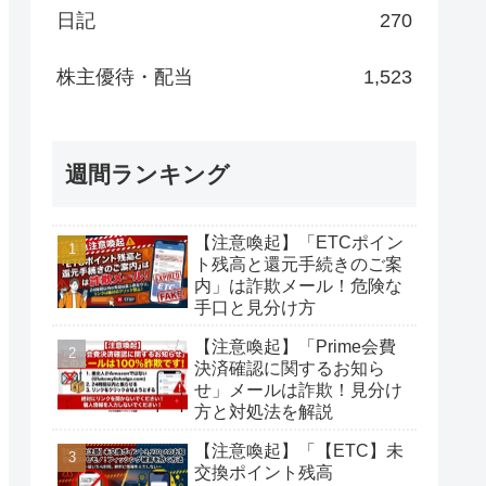
日記
270
株主優待・配当
1,523
週間ランキング
【注意喚起】「ETCポイン
ト残高と還元手続きのご案
内」は詐欺メール！危険な
手口と見分け方
【注意喚起】「Prime会費
決済確認に関するお知ら
せ」メールは詐欺！見分け
方と対処法を解説
【注意喚起】「【ETC】未
交換ポイント残高