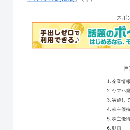
スポ
目
企業情
ヤマハ
実施し
株主優
株主優
動画