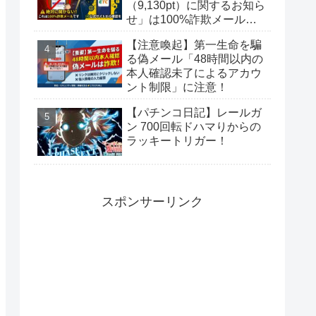
（9,130pt）に関するお知ら
せ」は100%詐欺メール！
偽サイトに要注意
【注意喚起】第一生命を騙
る偽メール「48時間以内の
本人確認未了によるアカウ
ント制限」に注意！
【パチンコ日記】レールガ
ン 700回転ドハマりからの
ラッキートリガー！
スポンサーリンク