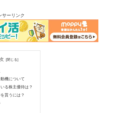
ンサーリンク
次
報
発動機について
ている株主優待は？
待を貰うには？
待