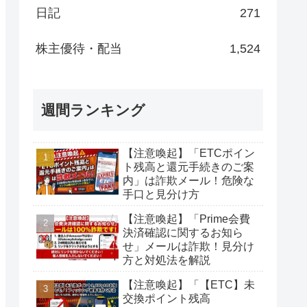
日記
271
株主優待・配当
1,524
週間ランキング
【注意喚起】「ETCポイン
ト残高と還元手続きのご案
内」は詐欺メール！危険な
手口と見分け方
【注意喚起】「Prime会費
決済確認に関するお知ら
せ」メールは詐欺！見分け
方と対処法を解説
【注意喚起】「【ETC】未
交換ポイント残高