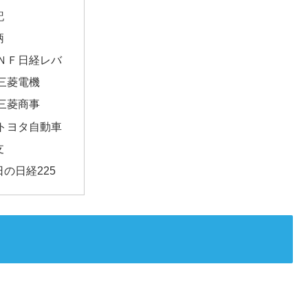
記
柄
ＮＦ日経レバ
三菱電機
三菱商事
トヨタ自動車
支
日の日経225