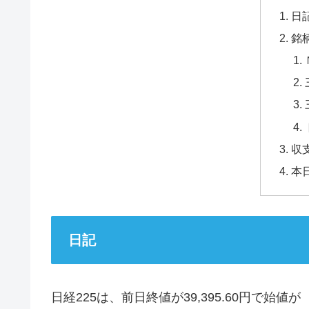
日
銘
収
本
日記
日経225は、前日終値が39,395.60円で始値が