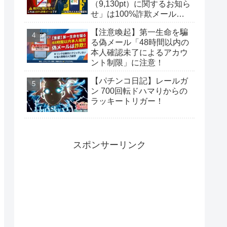
（9,130pt）に関するお知ら
せ」は100%詐欺メール！
偽サイトに要注意
【注意喚起】第一生命を騙
る偽メール「48時間以内の
本人確認未了によるアカウ
ント制限」に注意！
【パチンコ日記】レールガ
ン 700回転ドハマりからの
ラッキートリガー！
スポンサーリンク